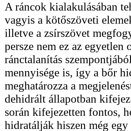
A ráncok kialakulásában teh
vagyis a kötőszöveti eleme
illetve a zsírszövet megfog
persze nem ez az egyetlen ok
ránctalanítás szempontjából
mennyisége is, így a bőr hid
meghatározza a megjelenést
dehidrált állapotban kifejez
során kifejezetten fontos,
hidratálják hiszen még egy 