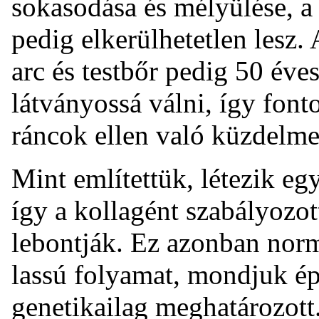
sokasodása és mélyülése, a
pedig elkerülhetetlen lesz.
arc és testbőr pedig 50 éve
látványossá válni, így font
ráncok ellen való küzdelme
Mint említettük, létezik eg
így a kollagént szabályozot
lebontják. Ez azonban norm
lassú folyamat, mondjuk ép
genetikailag meghatározott