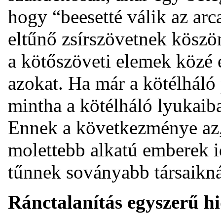
hogy “beesetté válik az arca
eltűnő zsírszövetnek köszö
a kötőszöveti elemek közé 
azokat. Ha már a kötélháló
mintha a kötélháló lyukaiba
Ennek a következménye az,
molettebb alkatú emberek 
tűnnek soványabb társaikná
Ránctalanítás egyszerű hi