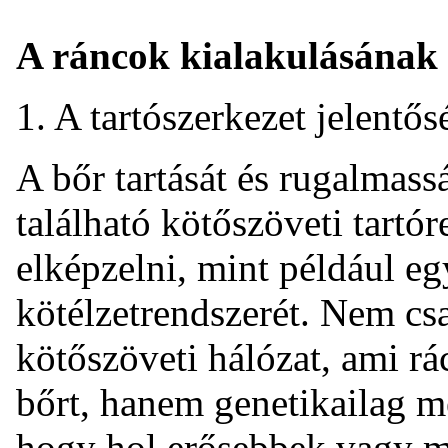
A ráncok kialakulásának
1. A tartószerkezet jelentős
A bőr tartását és rugalmass
található kötőszöveti tartór
elképzelni, mint például egy
kötélzetrendszerét. Nem cs
kötőszöveti hálózat, ami r
bőrt, hanem genetikailag m
hogy hol erősebbek vagy m