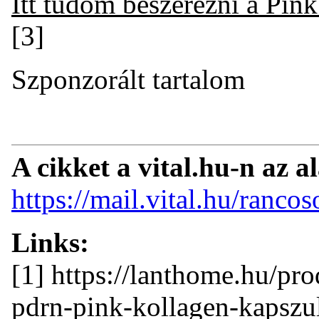
Itt tudom beszerezni a Pi
[3]
Szponzorált tartalom
A cikket a vital.hu-n az a
https://mail.vital.hu/ranc
Links:
[1] https://lanthome.hu/
pdrn-pink-kollagen-kapsz