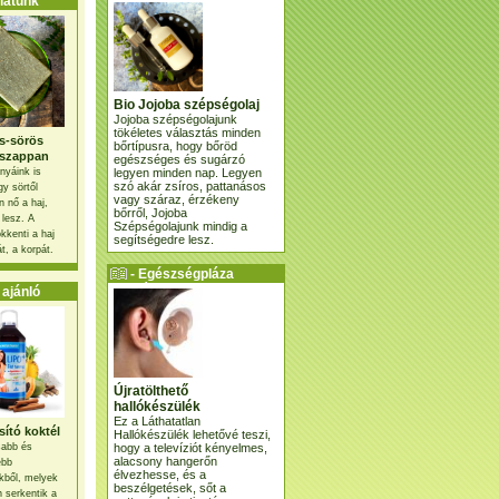
atunk
Bio Jojoba szépségolaj
Jojoba szépségolajunk
tökéletes választás minden
s-sörös
bőrtípusra, hogy bőröd
szappan
egészséges és sugárzó
legyen minden nap. Legyen
nyáink is
szó akár zsíros, pattanásos
gy sörtől
vagy száraz, érzékeny
 nő a haj,
bőrről, Jojoba
 lesz. A
Szépségolajunk mindig a
kkenti a haj
segítségedre lesz.
t, a korpát.
- Egészségpláza
ajánlatunk -
ajánló
Újratölthető
hallókészülék
Ez a Láthatatlan
ító koktél
Hallókészülék lehetővé teszi,
hogy a televíziót kényelmes,
osabb és
alacsony hangerőn
ebb
élvezhesse, és a
kből, melyek
beszélgetések, sőt a
 serkentik a