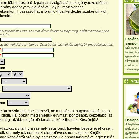
Ajánl
, mert több népszerű, izgalmas szolgáltatásunk igénybevételéhez
éhány adat gyors kitöltésével. Így pl. részt vehet a
kainkon, hozzászólhat a fórumokhoz, kérdezhet szakértőinktől,
levelet.
ábbi információk erre az email címre érkeznek majd meg, ezért mindenképpen
egadni.
Csaláno
sampon
 az igényelt felhasználónév. Csak betűk, számok és szóközök engedélyezettek.
Már nagya
*
tudták, ho
*
gyorsabban
fényesebb
csalán csö
tum:
zsírosságá
Vital 
:
a:
pota:
 jelölt mezők kitöltése kötelező, de munkánkat nagyban segíti, ha a
s kitölti. Ha jobban megismerjük egymást, pontosabb, célzottabb, az
 még inkább megfelelő tartalmat készíthetünk. Köszönjük!
Haslapos
A legillat
datokat a vital.hu a személyiségi jogok figyelembevételével kezeli,
legízletes
ik személynek nem teszi elérhetővé és nem adja ki. Kérjük,
gyógyfűve
 adatkezelésről szóló nyilatkozatot. Ha annak tartalmával egyetért és
együttesen