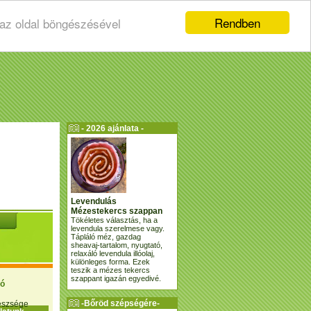
Rendben
 az oldal böngészésével
- 2026 ajánlata -
Levendulás
Mézestekercs szappan
Tökéletes választás, ha a
levendula szerelmese vagy.
Tápláló méz, gazdag
sheavaj-tartalom, nyugtató,
relaxáló levendula illóolaj,
különleges forma. Ezek
teszik a mézes tekercs
szappant igazán egyedivé.
ió
-Bőröd szépségére-
gészsége