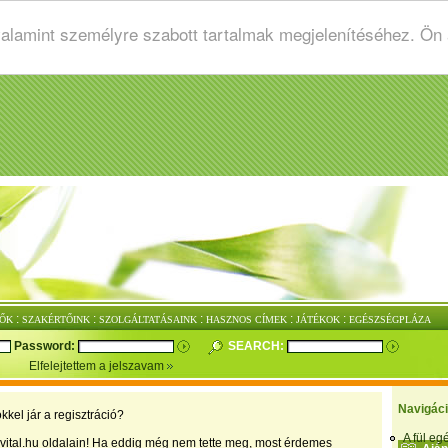
valamint személyre szabott tartalmak megjelenítéséhez. Ön
:
:
:
:
:
ŐK
SZAKÉRTŐINK
SZOLGÁLTATÁSAINK
HASZNOS CÍMEK
JÁTÉKOK
EGÉSZSÉGPLÁZA
Password:
SEARCH:
Elfelejtettem a jelszavam
Navigác
kkel jár a regisztráció?
A fül e
vital.hu oldalain! Ha eddig még nem tette meg, most érdemes