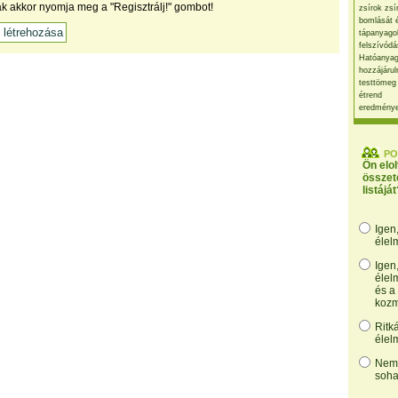
ak akkor nyomja meg a "Regisztrálj!" gombot!
zsírok zsí
bomlását 
tápanyago
felszívódá
Hatóanyag
hozzájárul
testtömeg
étrend
eredmény
PO
Ön elo
összet
listáját
Igen
élel
Igen
élel
és a
kozm
Ritk
élel
Nem,
soha