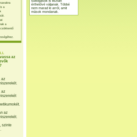
suttogások is tisztán
rsavakra
érthetővé váljanak. Többé
és a
nem marad le arról, amit
mások mondanak.
k
sát.
ai
nak a
 csökkentő
ességéhez.
LL
lvassa az
evők
?
, az
miszerekét.
, az
miszerekét
etikumokét.
án az
miszerekét.
 szinte
.