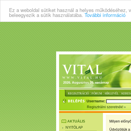
Ez a weboldal sütiket használ a helyes működéséhez, 
beleegyezik a sütik használatába.
További információ
2026. Augusztus 09. vasárnap
:
:
:
REGISZTRÁCIÓ
FÓRUM
HÍRLEVÉL
KERES
Username:
Regisztrálni szeretnék!
AKTUÁLIS
Milyen előnyö
NYITÓLAP
Üdvözöljük a 