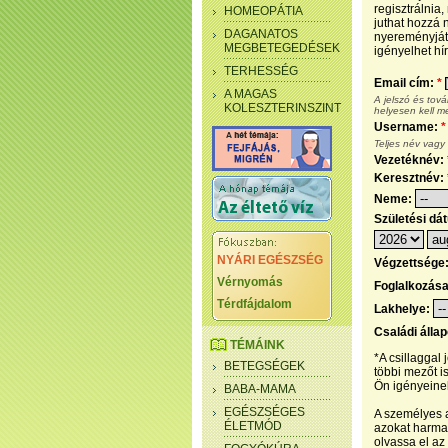
regisztrálnia
HOMEOPÁTIA
juthat hozzá n
DAGANATOS
nyereményjáté
MEGBETEGEDÉSEK
igényelhet hír
TERHESSÉG
Email cím:
*
A MAGAS
A jelszó és tov
KOLESZTERINSZINT
helyesen kell m
Username:
*
Teljes név vagy
Vezetéknév:
Keresztnév:
Neme:
Születési dá
NYÁRI EGÉSZSÉG
Végzettsége
Vérnyomás
Foglalkozás
Térdfájdalom
Lakhelye:
Családi álla
TÉMÁINK
*A csillaggal
BETEGSÉGEK
többi mezőt i
Ön igényeinek
BABA-MAMA
EGÉSZSÉGES
A személyes a
ÉLETMÓD
azokat harmad
olvassa el az