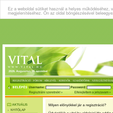
Ez a weboldal sütiket használ a helyes működéséhez, v
megjelenítéséhez. Ön az oldal böngészésével beleegye
2026. Augusztus 08. szombat
:
:
:
:
:
REGISZTRÁCIÓ
FÓRUM
HÍRLEVÉL
KERESŐK
SZAKÉRTŐINK
SZOLGÁLTATÁSA
Username:
Password:
Regisztrálni szeretnék!
Elfelejtettem a jelszavam
AKTUÁLIS
Milyen előnyökkel jár a regisztráció?
NYITÓLAP