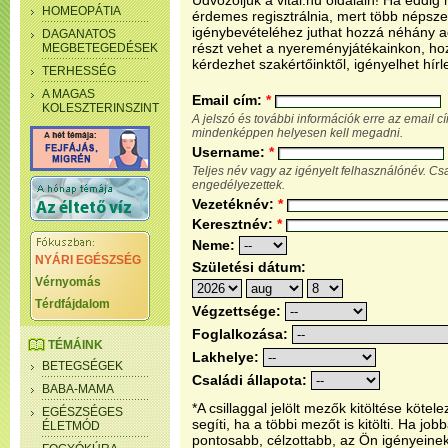
Üdvözöljük a vital.hu oldalain! Ha eddi
HOMEOPÁTIA
érdemes regisztrálnia, mert több népsze
igénybevételéhez juthat hozzá néhány ada
DAGANATOS
részt vehet a nyereményjátékainkon, ho
MEGBETEGEDÉSEK
kérdezhet szakértőinktől, igényelhet hírl
TERHESSÉG
A MAGAS
Email cím:
*
KOLESZTERINSZINT
A jelszó és további információk erre az email 
mindenképpen helyesen kell megadni.
Username:
*
Teljes név vagy az igényelt felhasználónév. C
engedélyezettek.
Vezetéknév:
*
Keresztnév:
*
Neme:
NYÁRI EGÉSZSÉG
Születési dátum:
Vérnyomás
Térdfájdalom
Végzettsége:
Foglalkozása:
TÉMÁINK
Lakhelye:
BETEGSÉGEK
Családi állapota:
BABA-MAMA
*A csillaggal jelölt mezők kitöltése köt
EGÉSZSÉGES
segíti, ha a többi mezőt is kitölti. Ha j
ÉLETMÓD
pontosabb, célzottabb, az Ön igényeine