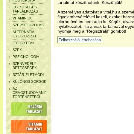
FOGYÓKÚRA
tartalmat készíthetünk. Köszönjük!
EGÉSZSÉGES
TÁPLÁLKOZÁS
A személyes adatokat a vital.hu a szemé
figyelembevételével kezeli, azokat har
VITAMINOK
elérhetővé és nem adja ki. Kérjük, olvas
SZÉPSÉGÁPOLÁS
nyilatkozatot. Ha annak tartalmával egye
nyomja meg a "Regisztrálj!" gombot!
ALTERNATÍV
GYÓGYÁSZAT
GYÓGYTEÁK
SZEX
PSZICHOLÓGIA
SZENVEDÉLY-
BETEGSÉGEK
SZTÁR-ÉLETMÓDI
KÜLÖNÖS SORSOK
AZ
ORVOSTUDOMÁNY
TÖRTÉNETÉBŐL