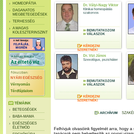
HOMEOPÁTIA
Dr. Vályi-Nagy Viktor
Klinikai homeopátiás
DAGANATOS
szakorvos
MEGBETEGEDÉSEK
TERHESSÉG
A MAGAS
BEMUTATKOZOM
KOLESZTERINSZINT
VÁLASZOK
KÉRDEZNI
SZERETNÉK!
Dr. Vizi János
Szexológus, pszichiáter
NYÁRI EGÉSZSÉG
BEMUTATKOZOM
Vérnyomás
VÁLASZOK
Térdfájdalom
KÉRDEZNI
SZERETNÉK!
TÉMÁINK
BETEGSÉGEK
SZAKÉ
BABA-MAMA
EGÉSZSÉGES
ÉLETMÓD
Felhívjuk olvasóink figyelmét arra, hogy a 
tanácsok nem helyettesítik az orvosi vizsg