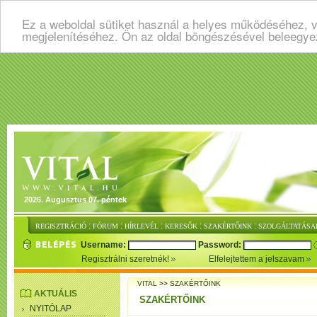
Ez a weboldal sütiket használ a helyes működéséhez, v
megjelenítéséhez. Ön az oldal böngészésével beleegye
2026. Augusztus 07. péntek
:
:
:
:
:
REGISZTRÁCIÓ
FÓRUM
HÍRLEVÉL
KERESŐK
SZAKÉRTŐINK
SZOLGÁLTATÁSA
Username:
Password:
Regisztrálni szeretnék!
Elfelejtettem a jelszavam
VITAL
>>
SZAKÉRTŐINK
AKTUÁLIS
SZAKÉRTŐINK
NYITÓLAP