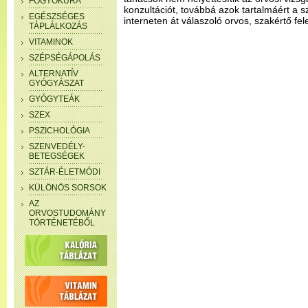
FOGYÓKÚRA
konzultációt, továbbá azok tartalmáért a 
EGÉSZSÉGES
interneten át válaszoló orvos, szakértő fel
TÁPLÁLKOZÁS
VITAMINOK
SZÉPSÉGÁPOLÁS
ALTERNATÍV
GYÓGYÁSZAT
GYÓGYTEÁK
SZEX
PSZICHOLÓGIA
SZENVEDÉLY-
BETEGSÉGEK
SZTÁR-ÉLETMÓDI
KÜLÖNÖS SORSOK
AZ
ORVOSTUDOMÁNY
TÖRTÉNETÉBŐL