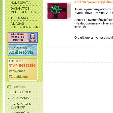
Korábbi nyereményjátékai
HOMEOPÁTIA
DAGANATOS
Júliusi nyereményjátékunk 
MEGBETEGEDÉSEK
Nyereménye egy Monszun 
TERHESSÉG
Április 1-i nyereményjátéku
(Hajdúböszörmény). Nyerem
A MAGAS
készülék.
KOLESZTERINSZINT
Gratulálunk a nyerteseknek!
NYÁRI EGÉSZSÉG
Vérnyomás
Térdfájdalom
TÉMÁINK
BETEGSÉGEK
BABA-MAMA
EGÉSZSÉGES
ÉLETMÓD