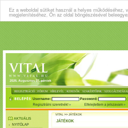
Ez a weboldal sütiket használ a helyes működéséhez, v
megjelenítéséhez. Ön az oldal böngészésével beleegye
2026. Augusztus 07. péntek
:
:
:
:
:
REGISZTRÁCIÓ
FÓRUM
HÍRLEVÉL
KERESŐK
SZAKÉRTŐINK
SZOLGÁLTATÁSA
Username:
Password:
Regisztrálni szeretnék!
Elfelejtettem a jelszavam
VITAL
>>
JÁTÉKOK
AKTUÁLIS
JÁTÉKOK
NYITÓLAP