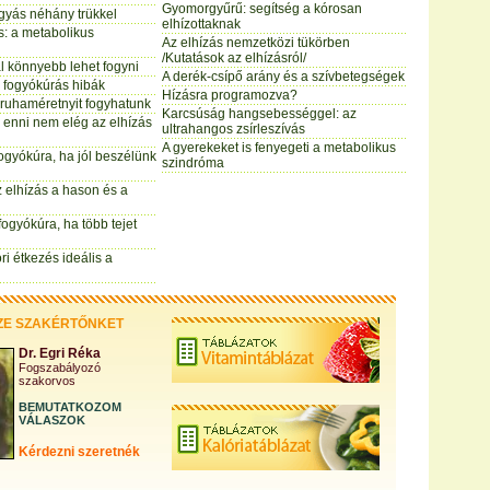
Gyomorgyűrű: segítség a kórosan
gyás néhány trükkel
elhízottaknak
: a metabolikus
Az elhízás nemzetközi tükörben
/Kutatások az elhízásról/
l könnyebb lehet fogyni
A derék-csípő arány és a szívbetegségek
 fogyókúrás hibák
Hízásra programozva?
t ruhaméretnyit fogyhatunk
Karcsúság hangsebességgel: az
enni nem elég az elhízás
ultrahangos zsírleszívás
A gyerekeket is fenyegeti a metabolikus
ogyókúra, ha jól beszélünk
szindróma
 elhízás a hason és a
ogyókúra, ha több tejet
i étkezés ideális a
ZE SZAKÉRTŐNKET
Dr. Egri Réka
Fogszabályozó
szakorvos
BEMUTATKOZOM
VÁLASZOK
Kérdezni szeretnék