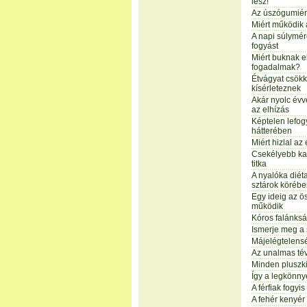
lesz!
Az úszógumiért
Miért működik 
A napi súlymé
fogyást
Miért buknak e
fogadalmak?
Étvágyat csökk
kísérleteznek
Akár nyolc évve
az elhízás
Képtelen lefog
hátterében
Miért hizlal a
Csekélyebb kal
titka
A nyalóka diéta
sztárok köréb
Egy ideig az ö
működik
Kóros falánksá
Ismerje meg a 
Májelégtelensé
Az unalmas té
Minden pluszki
Így a legkönny
A férfiak fogyis
A fehér kenyér