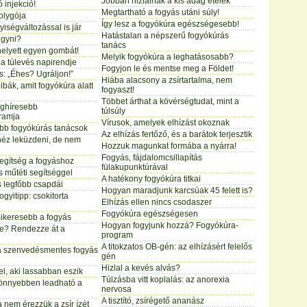
Jobban hizlalnak a kis adag ételek
 injekció!
Megtartható a fogyás utáni súly!
bolygója
Így lesz a fogyókúra egészségesebb!
yiségváltozással is jár
Hatástalan a népszerű fogyókúrás
ogyni?
tanács
elyett egyen gombát!
Melyik fogyókúra a leghatásosabb?
: a túlevés napirendje
Fogyjon le és mentse meg a Földet!
s: „Éhes? Ugráljon!”
Hiába alacsony a zsírtartalma, nem
ibák, amit fogyókúra alatt
fogyaszt!
Többet árthat a kövérségtudat, mint a
leghíresebb
túlsúly
ramja
Vírusok, amelyek elhízást okoznak
bb fogyókúrás tanácsok
Az elhízás fertőző, és a barátok terjesztik
héz leküzdeni, de nem
Hozzuk magunkat formába a nyárra!
Fogyás, fájdalomcsillapítás
segítség a fogyáshoz
fülakupunktúrával
 műtéti segítséggel
A hatékony fogyókúra titkai
 legfőbb csapdái
Hogyan maradjunk karcsúak 45 felett is?
ogyitipp: csokitorta
Elhízás ellen nincs csodaszer
Fogyókúra egészségesen
 sikeresebb a fogyás
Hogyan fogyjunk hozzá? Fogyókúra-
ne? Rendezze át a
program
A titokzatos OB-gén: az elhízásért felelős
 szenvedésmentes fogyás
gén
Hizlal a kevés alvás?
el, aki lassabban eszik
Túlzásba vitt koplalás: az anorexia
könnyebben leadható a
nervosa
A tisztító, zsírégető ananász
a nem érezzük a zsír ízét