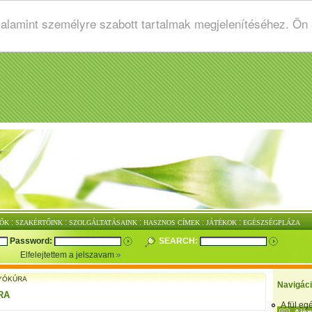
valamint személyre szabott tartalmak megjelenítéséhez. Ön
:
:
:
:
:
ŐK
SZAKÉRTŐINK
SZOLGÁLTATÁSAINK
HASZNOS CÍMEK
JÁTÉKOK
EGÉSZSÉGPLÁZA
Password:
SEARCH:
Elfelejtettem a jelszavam
YÓKÚRA
Navigác
RA
A fül e