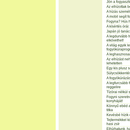
Jön a fogyasztó
Az elhízottak 
A hízás személ
A mobil segít f
Fogyna? Hús h
A kísértés órái
Japán jó tanác
A legdurvább h
elkövethet!
A világ egyik 
fogyókúraprog
A leghasznosa
Az elhízást ne
lehetetlen
Egy kis plusz 
Súlycsökkentés
A fogyókúrázás
A legfurcsább f
reggelire
Tízórai nélkül
Fogyni szeret
konyháját!
Könnyű ebéd a
titka
Kevésbé hízik 
Tejtermékkel 
hasi zsír
Elhízhatunk, h