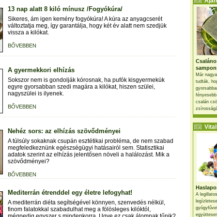
Ajánl
13 nap alatt 8 kiló mínusz /Fogyókúra/
Sikeres, ám igen kemény fogyókúra! A kúra az anyagcserét
változtatja meg, így garantálja, hogy két év alatt nem szedjük
vissza a kilókat.
BŐVEBBEN
Csaláno
sampon
A gyermekkori elhízás
Már nagya
Sokszor nem is gondolják kórosnak, ha pufók kisgyermekük
tudták, ho
egyre gyorsabban szedi magára a kilókat, hiszen szülei,
gyorsabban
nagyszülei is ilyenek.
fényesebb
csalán csö
BŐVEBBEN
zsírosságá
Vital 
Nehéz sors: az elhízás szövődményei
A túlsúly sokaknak csupán esztétikai probléma, de nem szabad
megfeledkeznünk egészségügyi hatásairól sem. Statisztikai
adatok szerint az elhízás jelentősen növeli a halálozást. Mik a
szövődményei?
BŐVEBBEN
Haslapos
Mediterrán étrenddel egy életre lefogyhat!
A legillat
legízletes
A mediterrán diéta segítségével könnyen, szenvedés nélkül,
gyógyfűve
finom falatokkal szabadulhat meg a fölösleges kilóktól,
együttesen
mégpedig egyszer s mindenkorra. Ugye ez csak álomnak tűnik?