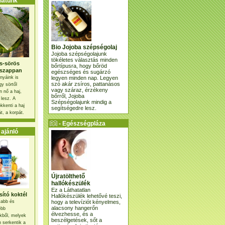
atunk
Bio Jojoba szépségolaj
Jojoba szépségolajunk
tökéletes választás minden
s-sörös
bőrtípusra, hogy bőröd
szappan
egészséges és sugárzó
legyen minden nap. Legyen
nyáink is
szó akár zsíros, pattanásos
gy sörtől
vagy száraz, érzékeny
 nő a haj,
bőrről, Jojoba
 lesz. A
Szépségolajunk mindig a
kkenti a haj
segítségedre lesz.
t, a korpát.
- Egészségpláza
ajánlatunk -
ajánló
Újratölthető
hallókészülék
Ez a Láthatatlan
ító koktél
Hallókészülék lehetővé teszi,
hogy a televíziót kényelmes,
osabb és
alacsony hangerőn
ebb
élvezhesse, és a
kből, melyek
beszélgetések, sőt a
 serkentik a