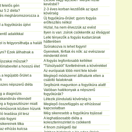
Étcsoki vagy tejcsoki? Melyik hizlal
kevésbé?
 felelős gén
2-3 éves korban kezdődik az igazi
az 5:2 diéta?
kövérség
rés megháromszorozza a
Új fogyókúra-őrület: gyors fogyás
erőfeszítés nélkül
l a fogyókúrás újévi
Hizlal, ha nem élvezzük az evést
Ilyen is van: zsírok csökkentik az étvágyat
entő adalékkal
Lelki tényezők a fogyás kudarcának
hátterében
l is felgyorsíthatja a halált
Szórakozva is lehet fogyni!
Gyerekek, férfiak és nők: az evészavar
yni? Ezek állhatnak a
mindenkit érint
A fogyás legfontosabb kellékei
z éjszakai műszak?
"Túlsúlyadót" fizettetnének a kövérekkel
óriabevitel a hosszú élet
Az európaiak több mint fele kövér
 a legújabb őrület a
Meglepő módszerrel állhatunk ellen a
en
csábító falatoknak
sszes népszerű diéta
Segítsünk magunkon a fogyókúra alatt!
Valóban hatékonyak a népszerű
g a diagnózis
fogyókúrák?
skandináv étrendet!
Létezik jóindulatú kövérség is
g a fogyasztószer miatt
Meglepő összefüggés az elhízással
kapcsolatban
véműsorok közben hízunk
Még sikeresebb a fogyókúra tojással
ló leadása jót tesz
A leghatásosabb diéta a
ebb fogyni
koleszterinszintet is csökkenti
 sikereinek titka
4 finom zsírégető ital
 az elhízás kulcsa