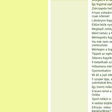
Mozgás-e a h
Így fogyhat e
Zsírcsapda hel
A hasi zsírpár
csak nőknek!
Látványos fogyá
Eltűnt kilók n
Meglepő zsírég
Miért nehéz a 
Mérlegelés fog
Ha már nem seg
zsírleszívás
Mérlegen a fo
Tippek az egés
Sikeres fogyó
9 betartható s
Hőkamera méri 
Gyomorballon 
Mi áll a jojó e
5 szuper tipp, 
szénhidrát fel
Így (nem) műk
A leves lehet 
Grálja
Sport nélkül is
A vallási böjtök
Elhízás- miko
kiegészítésre?