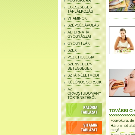
FOGYÓKÚRA
EGÉSZSÉGES
TÁPLÁLKOZÁS
VITAMINOK
SZÉPSÉGÁPOLÁS
ALTERNATÍV
GYÓGYÁSZAT
GYÓGYTEÁK
SZEX
PSZICHOLÓGIA
SZENVEDÉLY-
BETEGSÉGEK
SZTÁR-ÉLETMÓDI
KÜLÖNÖS SORSOK
AZ
ORVOSTUDOMÁNY
TÖRTÉNETÉBŐL
TOVÁBBI CI
Fogyókúra, de
Három hét alatt
meg!