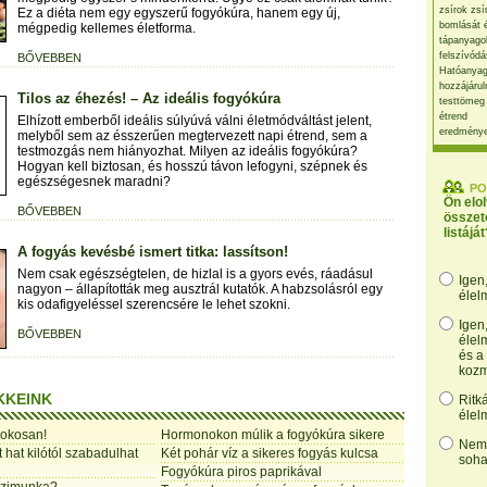
zsírok zsí
Ez a diéta nem egy egyszerű fogyókúra, hanem egy új,
bomlását 
mégpedig kellemes életforma.
tápanyago
felszívódá
BŐVEBBEN
Hatóanyag
hozzájárul
Tilos az éhezés! – Az ideális fogyókúra
testtömeg
étrend
Elhízott emberből ideális súlyúvá válni életmódváltást jelent,
eredmény
melyből sem az ésszerűen megtervezett napi étrend, sem a
testmozgás nem hiányozhat. Milyen az ideális fogyókúra?
Hogyan kell biztosan, és hosszú távon lefogyni, szépnek és
egészségesnek maradni?
PO
Ön elo
BŐVEBBEN
összet
listáját
A fogyás kevésbé ismert titka: lassítson!
Nem csak egészségtelen, de hizlal is a gyors evés, ráadásul
Igen
nagyon – állapították meg ausztrál kutatók. A habzsolásról egy
élel
kis odafigyeléssel szerencsére le lehet szokni.
Igen
BŐVEBBEN
élel
és a
kozm
KKEINK
Ritk
élel
 okosan!
Hormonokon múlik a fogyókúra sikere
Nem,
 hat kilótól szabadulhat
Két pohár víz a sikeres fogyás kulcsa
soha
Fogyókúra piros paprikával