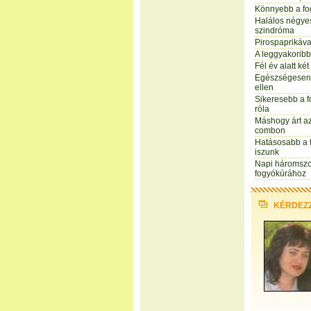
Könnyebb a fo
Halálos négyes
szindróma
Pirospaprikáva
A leggyakoribb
Fél év alatt ké
Egészségesen 
ellen
Sikeresebb a f
róla
Máshogy árt az
combon
Hatásosabb a f
iszunk
Napi háromszor
fogyókúrához
KÉRDEZ