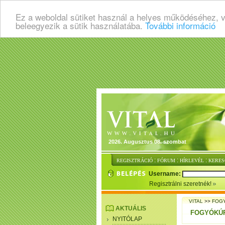
Ez a weboldal sütiket használ a helyes működéséhez, 
beleegyezik a sütik használatába.
További információ
2026. Augusztus 08. szombat
:
:
:
REGISZTRÁCIÓ
FÓRUM
HÍRLEVÉL
KERES
Username:
Regisztrálni szeretnék!
VITAL
>>
FOG
AKTUÁLIS
FOGYÓKÚ
NYITÓLAP