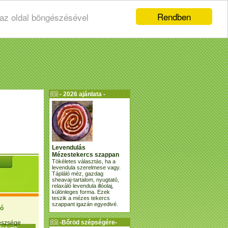
Rendben
 az oldal böngészésével
- 2026 ajánlata -
Levendulás
Mézestekercs szappan
Tökéletes választás, ha a
levendula szerelmese vagy.
Tápláló méz, gazdag
sheavaj-tartalom, nyugtató,
relaxáló levendula illóolaj,
különleges forma. Ezek
teszik a mézes tekercs
szappant igazán egyedivé.
ió
-Bőröd szépségére-
gészsége