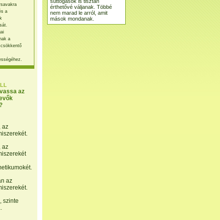
suttogások is tisztán
rsavakra
érthetővé váljanak. Többé
és a
nem marad le arról, amit
mások mondanak.
k
sát.
ai
nak a
 csökkentő
ességéhez.
LL
lvassa az
evők
?
, az
miszerekét.
, az
miszerekét
etikumokét.
án az
miszerekét.
 szinte
.