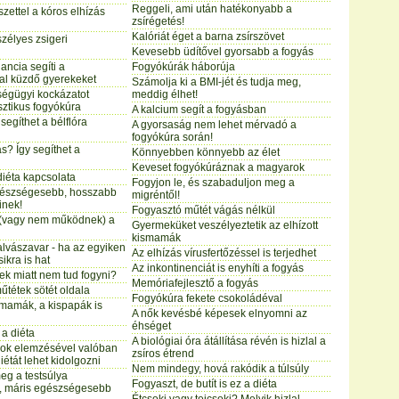
Reggeli, ami után hatékonyabb a
szettel a kóros elhízás
zsírégetés!
Kalóriát éget a barna zsírszövet
eszélyes zsigeri
Kevesebb üdítővel gyorsabb a fogyás
ncia segíti a
Fogyókúrák háborúja
al küzdő gyerekeket
Számolja ki a BMI-jét és tudja meg,
égügyi kockázatot
meddig élhet!
sztikus fogyókúra
A kalcium segít a fogyásban
segíthet a bélflóra
A gyorsaság nem lehet mérvadó a
fogyókúra során!
s? Így segíthet a
Könnyebben könnyebb az élet
Keveset fogyókúráznak a magyarok
diéta kapcsolata
Fogyjon le, és szabaduljon meg a
gészségesebb, hosszabb
migréntől!
inek!
Fogyasztó műtét vágás nélkül
(vagy nem működnek) a
Gyermeküket veszélyeztetik az elhízott
kismamák
 alvászavar - ha az egyiken
Az elhízás vírusfertőzéssel is terjedhet
ikra is hat
Az inkontinenciát is enyhíti a fogyás
ek miatt nem tud fogyni?
Memóriafejlesztő a fogyás
űtétek sötét oldala
Fogyókúra fekete csokoládéval
mamák, a kispapák is
A nők kevésbé képesek elnyomni az
éhséget
 a diéta
A biológiai óra átállítása révén is hizlal a
mok elemzésével valóban
zsíros étrend
diétát lehet kidolgozni
Nem mindegy, hová rakódik a túlsúly
eg a testsúlya
Fogyaszt, de butít is ez a diéta
, máris egészségesebb