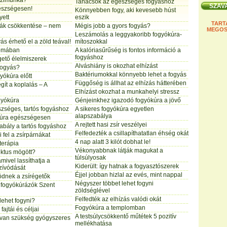
ázimunka?
Tanácsok az egészséges fogyáshoz
gészségesen!
Könnyebben fogy, aki kevesebb húst
yett
eszik
TART
nák csökkentése – nem
Mégis jobb a gyors fogyás?
MEGOS
Leszámolás a leggyakoribb fogyókúra-
s érhető el a zöld teával!
mítoszokkal
yomában
A kalóriasűrűség is fontos információ a
fogyáshoz
ető élelmiszerek
Alváshiány is okozhat elhízást
fogyás?
Baktériumokkal könnyebb lehet a fogyás
yókúra előtt
Függőség is állhat az elhízás hátterében
ít a koplalás – A
Elhízást okozhat a munkahelyi stressz
gyókúra
Génjeinkhez igazodó fogyókúra a jövő
zséges, tartós fogyáshoz
A sikeres fogyókúra egyetlen
alapszabálya
kúra egészségesen
A rejtett hasi zsír veszélyei
zabály a tartós fogyáshoz
Felfedezték a csillapíthatatlan éhség okát
fel a zsírpárnákat
4 nap alatt 3 kilót dobhat le!
terápia
Vékonyabbnak látják magukat a
fektus mögött?
túlsúlyosak
amivel lassíthatja a
Kiderült: így hatnak a fogyasztószerek
szívódását
Éjjel jobban hizlal az evés, mint nappal
ödnek a zsírégetők
Négyszer többet lehet fogyni
a fogyókúrázók Szent
zöldséglével
Felfedték az elhízás valódi okát
 lehet fogyni?
Fogyókúra a templomban
 fajtái és céljai
A testsúlycsökkentő műtétek 5 pozitív
r van szükség gyógyszeres
mellékhatása