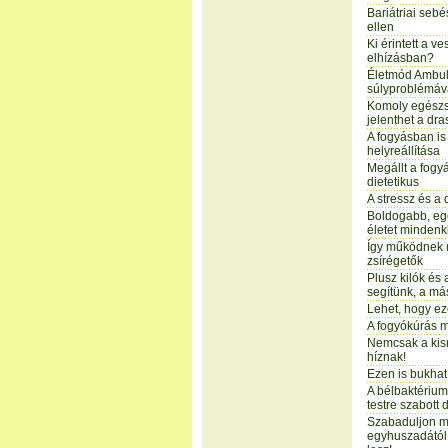
Bariátriai sebé
ellen
Ki érintett a v
elhízásban?
Életmód Ambula
súlyproblémáv
Komoly egészs
jelenthet a dra
A fogyásban is 
helyreállítása
Megállt a fogyá
dietetikus
A stressz és a 
Boldogabb, e
életet mindenk
Így működnek 
zsírégetők
Plusz kilók és
segítünk, a más
Lehet, hogy ez
A fogyókúrás m
Nemcsak a kis
híznak!
Ezen is bukhat
A bélbaktériu
testre szabott 
Szabaduljon m
egyhuszadától