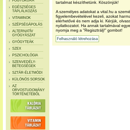
FOGYÓKÚRA
tartalmat készíthetünk. Köszönjük!
EGÉSZSÉGES
TÁPLÁLKOZÁS
A személyes adatokat a vital.hu a szemé
figyelembevételével kezeli, azokat har
VITAMINOK
elérhetővé és nem adja ki. Kérjük, olvas
SZÉPSÉGÁPOLÁS
nyilatkozatot. Ha annak tartalmával egye
nyomja meg a "Regisztrálj!" gombot!
ALTERNATÍV
GYÓGYÁSZAT
GYÓGYTEÁK
SZEX
PSZICHOLÓGIA
SZENVEDÉLY-
BETEGSÉGEK
SZTÁR-ÉLETMÓDI
KÜLÖNÖS SORSOK
AZ
ORVOSTUDOMÁNY
TÖRTÉNETÉBŐL