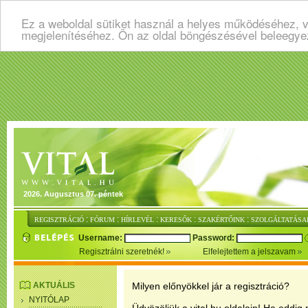
Ez a weboldal sütiket használ a helyes működéséhez, v
megjelenítéséhez. Ön az oldal böngészésével beleegye
2026. Augusztus 07. péntek
:
:
:
:
:
REGISZTRÁCIÓ
FÓRUM
HÍRLEVÉL
KERESŐK
SZAKÉRTŐINK
SZOLGÁLTATÁSA
Username:
Password:
Regisztrálni szeretnék!
Elfelejtettem a jelszavam
AKTUÁLIS
Milyen előnyökkel jár a regisztráció?
NYITÓLAP