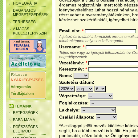
Üdvözöljük a vital.hu oldalain! Ha eddi
HOMEOPÁTIA
érdemes regisztrálnia, mert több népsze
igénybevételéhez juthat hozzá néhány ada
DAGANATOS
részt vehet a nyereményjátékainkon, ho
MEGBETEGEDÉSEK
kérdezhet szakértőinktől, igényelhet hírl
TERHESSÉG
A MAGAS
Email cím:
*
KOLESZTERINSZINT
A jelszó és további információk erre az email 
mindenképpen helyesen kell megadni.
Username:
*
Teljes név vagy az igényelt felhasználónév. C
engedélyezettek.
Vezetéknév:
*
Keresztnév:
*
Neme:
NYÁRI EGÉSZSÉG
Születési dátum:
Vérnyomás
Térdfájdalom
Végzettsége:
Foglalkozása:
TÉMÁINK
Lakhelye:
BETEGSÉGEK
Családi állapota:
BABA-MAMA
*A csillaggal jelölt mezők kitöltése köt
EGÉSZSÉGES
segíti, ha a többi mezőt is kitölti. Ha j
ÉLETMÓD
pontosabb, célzottabb, az Ön igényeine