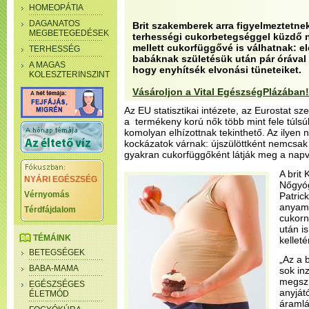
HOMEOPÁTIA
DAGANATOS
Brit szakemberek arra figyelmeztetnek
MEGBETEGEDÉSEK
terhességi cukorbetegséggel küzdő 
mellett cukorfüggővé is válhatnak: el
TERHESSÉG
babáknak születésük után pár órával 
A MAGAS
hogy enyhítsék elvonási tüneteiket.
KOLESZTERINSZINT
Vásároljon a Vital EgészségPlázában!
Az EU statisztikai intézete, az Eurostat sz
a termékeny korú nők több mint fele túlsú
komolyan elhízottnak tekinthető. Az ilyen
kockázatok várnak: újszülöttként nemcsak
gyakran cukorfüggőként látják meg a napvi
A brit 
NYÁRI EGÉSZSÉG
Nőgyóg
Vérnyomás
Patric
anyam
Térdfájdalom
cukorn
után is
TÉMÁINK
kelleté
BETEGSÉGEK
„Az a b
BABA-MAMA
sok inz
megszü
EGÉSZSÉGES
anyját
ÉLETMÓD
áramlá