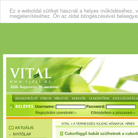
Ez a weboldal sütiket használ a helyes működéséhez, v
megjelenítéséhez. Ön az oldal böngészésével beleegye
2026. Augusztus 09. vasárnap
:
:
:
:
:
REGISZTRÁCIÓ
FÓRUM
HÍRLEVÉL
KERESŐK
SZAKÉRTŐINK
SZOLGÁLTATÁSA
Username:
Password:
Regisztrálni szeretnék!
Elfelejtettem a jelszavam
VITAL
»
A TERHESSÉG KILENC HÓNAPJA: HÍREK
AKTUÁLIS
Cukorfüggő babát szülhetnek a cukor
NYITÓLAP