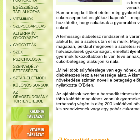
FOGYÓKÚRA
is term
vércuk
EGÉSZSÉGES
TÁPLÁLKOZÁS
Hamar meg kell őket etetni, még gyakori
cukorcseppeket és glükózt kapnak” – mag
VITAMINOK
hozzátette, hogy sokaknak a gyomrukba ve
SZÉPSÉGÁPOLÁS
cukrot.
ALTERNATÍV
A terhességi diabétesz rendszerint a vár
GYÓGYÁSZAT
alakul ki, és a szülés után el is múlik. Még
GYÓGYTEÁK
magában, például megnöveli a születési r
halvaszülések gyakoriságát, emellett ilye
SZEX
gyermek fokozottabban ki van téve annak,
PSZICHOLÓGIA
cukorbetegség alakuljon ki nála.
SZENVEDÉLY-
„Minél több súlyfeleslege van egy nőnek, 
BETEGSÉGEK
diabéteszes lesz a terhessége alatt. A ki
SZTÁR-ÉLETMÓDI
növekedése szintén növeli e betegség elő
nyilatkozta O’Brien.
KÜLÖNÖS SORSOK
AZ
Az ajánlások szerint a harmadik trimeszte
ORVOSTUDOMÁNY
több kalóriát magukhoz venniük gyermeke
TÖRTÉNETÉBŐL
terhesség végén is elég 200 kalóriával nö
kis szendvicsnek vagy egy pohár cukormen