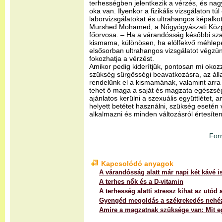
terhességben jelentkezik a vérzés, és nag
oka van. Ilyenkor a fizikális vizsgálaton tú
laborvizsgálatokat és ultrahangos képalkot
Murshed Mohamed, a Nőgyógyászati Közp
főorvosa. – Ha a várandósság későbbi sza
kismama, különösen, ha elölfekvő méhlepé
elsősorban ultrahangos vizsgálatot végzünk
fokozhatja a vérzést.
Amikor pedig kiderítjük, pontosan mi okozz
szükség sürgősségi beavatkozásra, az álla
rendelünk el a kismamának, valamint arra is
tehet ő maga a saját és magzata egészség
ajánlatos kerülni a szexuális együttlétet, 
helyett betétet használni, szükség esetén v
alkalmazni és minden változásról értesíten
For
Kapcsolódó anyagok
A várandósság alatt már napi két kávé i
A terhes nők és a D-vitamin
A terhesség alatti stressz kihat az utód
Gyengéd megoldás a székrekedés nehé
Amire a magzatnak szüksége van: Mit 