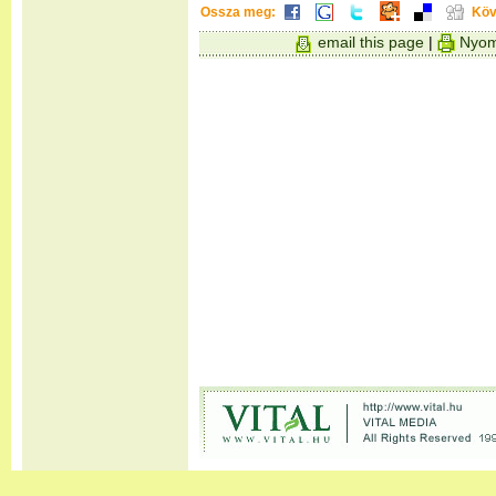
Ossza meg:
Köv
email this page
|
Nyom