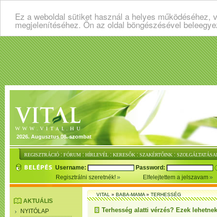
Ez a weboldal sütiket használ a helyes működéséhez, v
megjelenítéséhez. Ön az oldal böngészésével beleegye
2026. Augusztus 08. szombat
:
:
:
:
:
REGISZTRÁCIÓ
FÓRUM
HÍRLEVÉL
KERESŐK
SZAKÉRTŐINK
SZOLGÁLTATÁSA
Username:
Password:
Regisztrálni szeretnék!
Elfelejtettem a jelszavam
VITAL
»
BABA-MAMA
»
TERHESSÉG
AKTUÁLIS
Terhesség alatti vérzés? Ezek lehetnek
NYITÓLAP