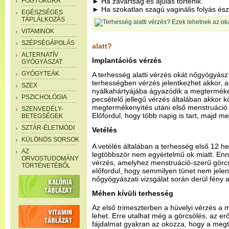
FOGYÓKÚRA
► Ha zavartság és ájulás történik.
► Ha szokatlan szagú vaginális folyás ész
EGÉSZSÉGES
TÁPLÁLKOZÁS
VITAMINOK
SZÉPSÉGÁPOLÁS
alatt?
ALTERNATÍV
Implantációs vérzés
GYÓGYÁSZAT
GYÓGYTEÁK
A terhesség alatti vérzés okát nőgyógyász 
terhességben vérzés jelentkezhet akkor, 
SZEX
nyálkahártyájába ágyazódik a megtermékeny
PSZICHOLÓGIA
pecsételő jellegű vérzés általában akkor k
megtermékenyítés utáni első menstruáció 
SZENVEDÉLY-
Előfordul, hogy több napig is tart, majd m
BETEGSÉGEK
SZTÁR-ÉLETMÓDI
Vetélés
KÜLÖNÖS SORSOK
A vetélés általában a terhesség első 12 h
AZ
legtöbbször nem egyértelmű ok miatt. Enne
ORVOSTUDOMÁNY
vérzés, amelyhez menstruáció-szerű görcs
TÖRTÉNETÉBŐL
előfordul, hogy semmilyen tünet nem jelen
nőgyógyászati vizsgálat során derül fény a
Méhen kívüli terhesség
Az első trimeszterben a hüvelyi vérzés a m
lehet. Erre utalhat még a görcsölés, az erő
fájdalmat gyakran az okozza, hogy a megt