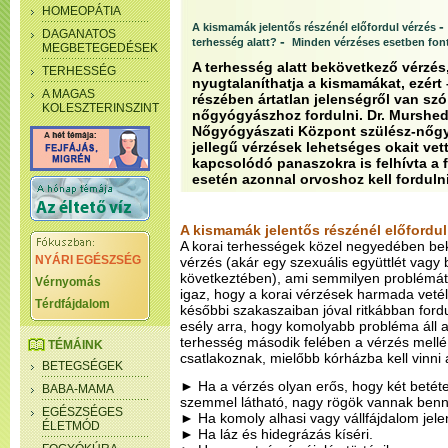
HOMEOPÁTIA
-
A kismamák jelentős részénél előfordul vérzés
DAGANATOS
-
terhesség alatt?
Minden vérzéses esetben font
MEGBETEGEDÉSEK
A terhesség alatt bekövetkező vérzés
TERHESSÉG
nyugtalaníthatja a kismamákat, ezért 
A MAGAS
részében ártatlan jelenségről van szó
KOLESZTERINSZINT
nőgyógyászhoz fordulni. Dr. Murshe
Nőgyógyászati Központ szülész-nőgy
jellegű vérzések lehetséges okait vet
kapcsolódó panaszokra is felhívta a 
esetén azonnal orvoshoz kell fordulni
A kismamák jelentős részénél előfordul
A korai terhességek közel negyedében be
NYÁRI EGÉSZSÉG
vérzés (akár egy szexuális együttlét vagy be
következtében), ami semmilyen problémát
Vérnyomás
igaz, hogy a korai vérzések harmada vetél
Térdfájdalom
későbbi szakaszaiban jóval ritkábban ford
esély arra, hogy komolyabb probléma áll a
terhesség második felében a vérzés mellé 
TÉMÁINK
csatlakoznak, mielőbb kórházba kell vinni 
BETEGSÉGEK
► Ha a vérzés olyan erős, hogy két betéte
BABA-MAMA
szemmel látható, nagy rögök vannak benn
EGÉSZSÉGES
► Ha komoly alhasi vagy vállfájdalom jele
ÉLETMÓD
► Ha láz és hidegrázás kíséri.