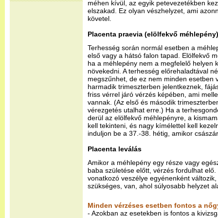
méhen kívül, az egyik petevezetékben kez
elszakad. Ez olyan vészhelyzet, ami azonn
követel.
Placenta praevia (elölfekvő méhlepény
Terhesség során normál esetben a méhl
első vagy a hátsó falon tapad. Elölfekvő 
ha a méhlepény nem a megfelelő helyen ke
növekedni. A terhesség előrehaladtával 
megszűnhet, de ez nem minden esetben van
harmadik trimeszterben jelentkeznek, fájáso
friss vérrel járó vérzés képében, ami mell
vannak. (Az első és második trimeszterbe
vérezgetés utalhat erre.) Ha a terhesgon
derül az elölfekvő méhlepényre, a kismamá
kell tekinteni, és nagy kímélettel kell kezel
induljon be a 37.-38. hétig, amikor császá
Placenta leválás
Amikor a méhlepény egy része vagy egésze
baba születése előtt, vérzés fordulhat el
vonatkozó veszélye egyénenként változik,
szükséges, van, ahol súlyosabb helyzet ala
Minden vérzéses esetben fontos a nőgy
- Azokban az esetekben is fontos a kivizsg