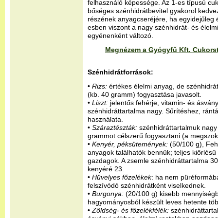
felhasználó képessége. Az 1-es típusú c
bőséges szénhidrátbevitel gyakorol kedve
részének anyagcseréjére, ha egyidejűleg é
esben viszont a nagy szénhidrát- és élelmi
egyénenként változó.
Megnézem a Gyógyfű Kft. Cukorst
Szénhidrátforrások:
•
Rizs:
értékes élelmi anyag, de szénhidrát
(kb. 40 gramm) fogyasztása javasolt.
•
Liszt:
jelentős fehérje, vitamin- és ásván
szénhidráttartalma nagy. Sűrítéshez, ránt
használata.
•
Száraztészták:
szénhidráttartalmuk nagy 
grammot célszerű fogyasztani (a megszok
•
Kenyér, péksütemények:
(50/100 g), Fehé
anyagok találhatók bennük; teljes kiőrlésű l
gazdagok. A zsemle szénhidráttartalma 30 
kenyéré 23.
•
Hüvelyes főzelékek
: ha nem püréformába
felszívódó szénhidrátként viselkednek.
•
Burgonya:
(20/100 g) kisebb mennyiségből 
hagyományosból készült leves hetente több
•
Zöldség- és főzelékfélék:
szénhidráttarta