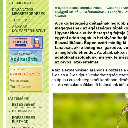
HOMEOPÁTIA
-
A cukorbetegek energiabevitele
Cukorstop vér
DAGANATOS
-
-
-
Gyógyfű Kft.-től
Szénhidrátok
Fehérjék
Z
MEGBETEGEDÉSEK
alkohol
TERHESSÉG
A cukorbetegség diétájának legfőbb 
A MAGAS
megegyeznek az egészséges táplálkoz
KOLESZTERINSZINT
Ugyanakkor a cukorbetegség fajtája (
egyéni adottságok is befolyásolhatjá
összeállítását. Éppen ezért mindig ki
tanácsát, aki a beteghez igazodva, ve
a megfelelő étrendet. Az alábbiakban
adatokkal szolgálunk, melyek termész
az orvosi szakértelmet.
A táplálékmennyiség arányos elosztása a g
NYÁRI EGÉSZSÉG
1-es és a 2-es típusú cukorbetegség eset
es típusú cukorbetegeknél korábban diétáv
Vérnyomás
inzulin vércukorcsökkentő hatásának időt
Térdfájdalom
TÉMÁINK
BETEGSÉGEK
BABA-MAMA
EGÉSZSÉGES
ÉLETMÓD