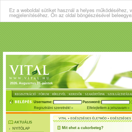
Ez a weboldal sütiket használ a helyes működéséhez, v
megjelenítéséhez. Ön az oldal böngészésével beleegye
2026. Augusztus 07. péntek
:
:
:
:
:
REGISZTRÁCIÓ
FÓRUM
HÍRLEVÉL
KERESŐK
SZAKÉRTŐINK
SZOLGÁLTATÁSA
Username:
Password:
Regisztrálni szeretnék!
Elfelejtettem a jelszavam
VITAL
»
EGÉSZSÉGES ÉLETMÓD
»
EGÉSZSÉGES 
AKTUÁLIS
Mit ehet a cukorbeteg?
NYITÓLAP