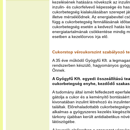
kezelésének hatására növekszik az inzulin
inzulin- és cukorfelvevő képessége és has
cukorbetegség kialakulásában szerepet j
illetve mérséklődnek. Az energiabevitel 
függ a cukorbetegség fennállásának időta
cukorbetegség esetén a kedvező hatás kis
energiatartalmának csökkentése mindig m
esetben a kezelőorvos írja elő.
Cukorstop vércukorszint szabályozó te
A 35 éve működő Gyógyfű Kft. a legmag
rendszerben készülő, hagyományos gyógyte
Önnek.
A Gyógyfű Kft. egyedi összeállítású te
cukorbetegség enyhe, kezdődő szakasz
A tudomány által ismét felfedezett eperfal
gátolja a cukor és a keményítő bontásáért 
kivonatában inzulint létrehozó és inzulin
találtak. Előrehaladottabb cukorbetegség
alkalmas a gyógyszeres kezelés kiegészíté
tárkony újabban került antidiabetikus növ
látószögébe.