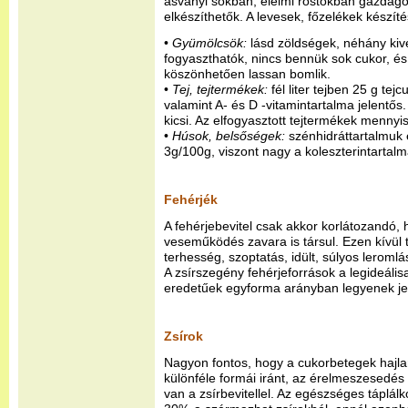
ásványi sókban, élelmi rostokban gazdago
elkészíthetők. A levesek, főzelékek készít
•
Gyümölcsök:
lásd zöldségek, néhány kivé
fogyaszthatók, nincs bennük sok cukor, és
köszönhetően lassan bomlik.
•
Tej, tejtermékek:
fél liter tejben 25 g tejc
valamint A- és D -vitamintartalma jelentős.
kicsi. Az elfogyasztott tejtermékek mennyis
•
Húsok, belsőségek:
szénhidráttartalmuk 
3g/100g, viszont nagy a koleszterintartalm
Fehérjék
A fehérjebevitel csak akkor korlátozandó,
veseműködés zavara is társul. Ezen kívül t
terhesség, szoptatás, idült, súlyos leroml
A zsírszegény fehérjeforrások a legideálisa
eredetűek egyforma arányban legyenek je
Zsírok
Nagyon fontos, hogy a cukorbetegek haj
különféle formái iránt, az érelmeszesedé
van a zsírbevitellel. Az egészséges táplálk