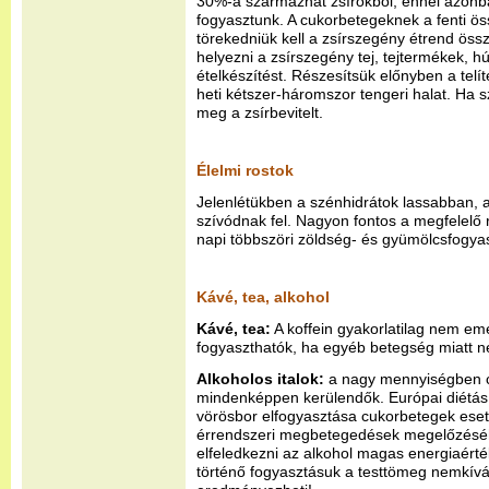
30%-a származhat zsírokból, ennél azonb
fogyasztunk. A cukorbetegeknek a fenti ö
törekedniük kell a zsírszegény étrend össze
helyezni a zsírszegény tej, tejtermékek, hú
ételkészítést. Részesítsük előnyben a telí
heti kétszer-háromszor tengeri halat. Ha 
meg a zsírbevitelt.
Élelmi rostok
Jelenlétükben a szénhidrátok lassabban, 
szívódnak fel. Nagyon fontos a megfelelő 
napi többszöri zöldség- és gyümölcsfogya
Kávé, tea, alkohol
Kávé, tea:
A koffein gyakorlatilag nem eme
fogyaszthatók, ha egyéb betegség miatt ne
Alkoholos italok:
a nagy mennyiségben c
mindenképpen kerülendők. Európai diétás a
vörösbor elfogyasztása cukorbetegek eset
érrendszeri megbetegedések megelőzésé
elfeledkezni az alkohol magas energiaért
történő fogyasztásuk a testtömeg nemkív