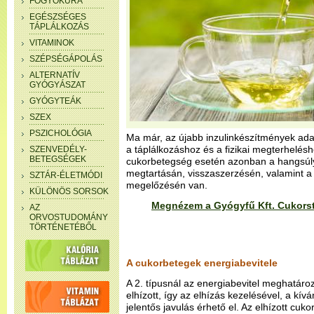
FOGYÓKÚRA
EGÉSZSÉGES
TÁPLÁLKOZÁS
VITAMINOK
SZÉPSÉGÁPOLÁS
ALTERNATÍV
GYÓGYÁSZAT
GYÓGYTEÁK
SZEX
PSZICHOLÓGIA
Ma már, az újabb inzulinkészítmények ada
a táplálkozáshoz és a fizikai megterhelésh
SZENVEDÉLY-
BETEGSÉGEK
cukorbetegség esetén azonban a hangsúly
megtartásán, visszaszerzésén, valamint a
SZTÁR-ÉLETMÓDI
megelőzésén van.
KÜLÖNÖS SORSOK
Megnézem a Gyógyfű Kft. Cukorst
AZ
ORVOSTUDOMÁNY
TÖRTÉNETÉBŐL
A cukorbetegek energiabevitele
A 2. típusnál az energiabevitel meghatár
elhízott, így az elhízás kezelésével, a kív
jelentős javulás érhető el. Az elhízott cu