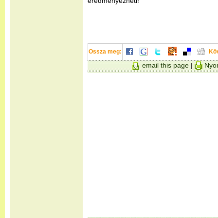
eredményezheti!
Ossza meg:
Kö
email this page
|
Nyom