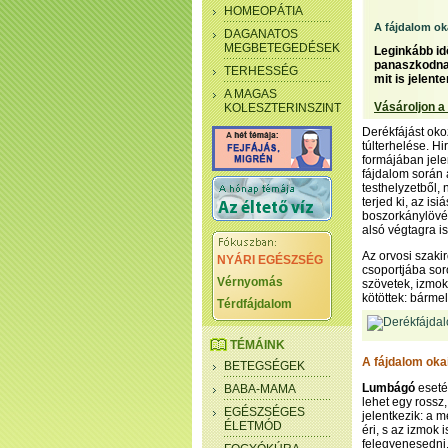
HOMEOPÁTIA
A fájdalom ok
DAGANATOS
MEGBETEGEDÉSEK
Leginkább id
panaszkodnak 
TERHESSÉG
mit is jelen
A MAGAS
Vásároljon a
KOLESZTERINSZINT
Derékfájást ok
túlterhelése. H
formájában jele
fájdalom során 
testhelyzetből,
terjed ki, az i
boszorkánylövés
alsó végtagra is
Az orvosi szaki
NYÁRI EGÉSZSÉG
csoportjába soro
Vérnyomás
szövetek, izmok
kötöttek: bárme
Térdfájdalom
TÉMÁINK
A fájdalom oka
BETEGSÉGEK
Lumbágó
eseté
BABA-MAMA
lehet egy rossz,
EGÉSZSÉGES
jelentkezik: a m
ÉLETMÓD
éri, s az izmok 
felegyenesedni, 