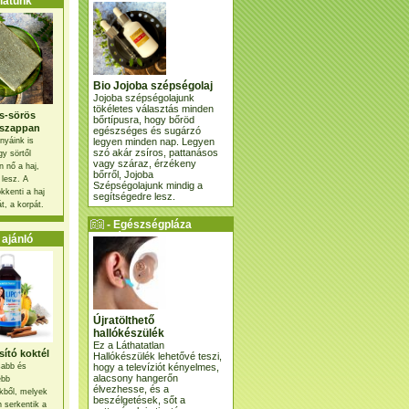
atunk
Bio Jojoba szépségolaj
Jojoba szépségolajunk
tökéletes választás minden
s-sörös
bőrtípusra, hogy bőröd
szappan
egészséges és sugárzó
legyen minden nap. Legyen
nyáink is
szó akár zsíros, pattanásos
gy sörtől
vagy száraz, érzékeny
 nő a haj,
bőrről, Jojoba
 lesz. A
Szépségolajunk mindig a
kkenti a haj
segítségedre lesz.
t, a korpát.
- Egészségpláza
ajánlatunk -
ajánló
Újratölthető
hallókészülék
Ez a Láthatatlan
ító koktél
Hallókészülék lehetővé teszi,
hogy a televíziót kényelmes,
osabb és
alacsony hangerőn
ebb
élvezhesse, és a
kből, melyek
beszélgetések, sőt a
 serkentik a