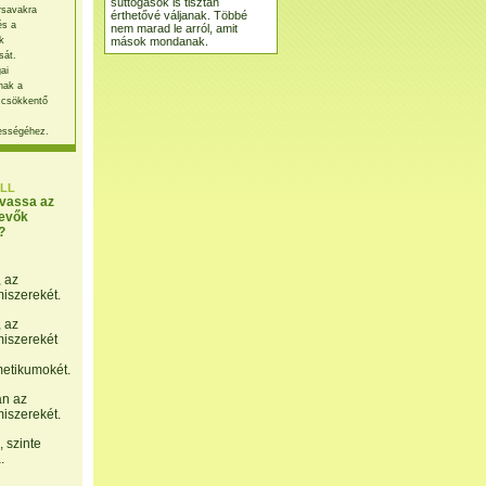
suttogások is tisztán
rsavakra
érthetővé váljanak. Többé
és a
nem marad le arról, amit
mások mondanak.
k
sát.
ai
nak a
 csökkentő
ességéhez.
LL
lvassa az
evők
?
, az
miszerekét.
, az
miszerekét
etikumokét.
án az
miszerekét.
 szinte
.