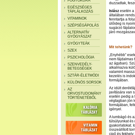
FOGYÓKÚRA
duzzadtak, fesz
EGÉSZSÉGES
Isiász
esetén a 
TÁPLÁLKOZÁS
általában rends
VITAMINOK
fenntartja a fol
ülőideg is nyom
SZÉPSÉGÁPOLÁS
sugárzó fájdalo
járó mozgászava
ALTERNATÍV
GYÓGYÁSZAT
GYÓGYTEÁK
Mit tehetünk?
SZEX
„Enyhébb” eset
PSZICHOLÓGIA
nem fájdalmas te
az ágyban). Szü
SZENVEDÉLY-
alkalmazva külö
BETEGSÉGEK
valamint massz
SZTÁR-ÉLETMÓDI
kezelés is indok
formájában.
KÜLÖNÖS SORSOK
Az idült derékfá
AZ
javítására van 
ORVOSTUDOMÁNY
esetén pedig a f
TÖRTÉNETÉBŐL
végtagban jön l
formájában, felt
igényel.
A lumbágó és az
túlsúlyunkat és
gyakorlatokat. 
összeállított to
cipő és fekhely