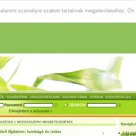
valamint személyre szabott tartalmak megjelenítéséhez. Ön
:
:
:
:
:
ŐK
SZAKÉRTŐINK
SZOLGÁLTATÁSAINK
HASZNOS CÍMEK
JÁTÉKOK
EGÉSZSÉGPLÁZA
Password:
SEARCH:
Elfelejtettem a jelszavam
EGSÉGEK
»
MOZGÁSSZERVI MEGBETEGEDÉSEK
Navigác
törő fájdalom: lumbágó és isiász
A fül e
1 .