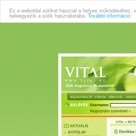
Ez a weboldal sütiket használ a helyes működéséhez, 
beleegyezik a sütik használatába.
További információ
2026. Augusztus 06. csütörtök
:
:
:
REGISZTRÁCIÓ
FÓRUM
HÍRLEVÉL
KERES
Username:
Regisztrálni szeretnék!
VITAL
»
BET
AKTUÁLIS
Derékba 
NYITÓLAP