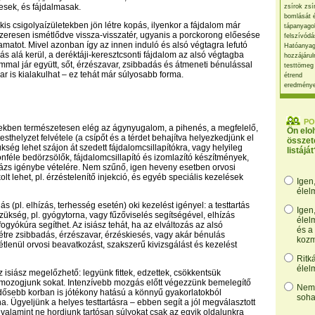
esek, és fájdalmasak.
zsírok zsí
bomlását 
kis csigolyaízületekben jön létre kopás, ilyenkor a fájdalom már
tápanyago
zeresen ismétlődve vissza-visszatér, ugyanis a porckorong előesése
felszívódá
yamatot. Mivel azonban így az innen induló és alsó végtagra lefutó
Hatóanyag
ás alá kerül, a deréktáji-keresztcsonti fájdalom az alsó végtagba
hozzájárul
mmal jár együtt, sőt, érzészavar, zsibbadás és átmeneti bénulással
testtömeg
r is kialakulhat – ez tehát már súlyosabb forma.
étrend
eredmény
PO
ekben természetesen elég az ágynyugalom, a pihenés, a megfelelő,
Ön elo
sthelyzet felvétele (a csípőt és a térdet behajítva helyezkedjünk el
összet
kség lehet szájon át szedett fájdalomcsillapítókra, vagy helyileg
listáját
nféle bedörzsölők, fájdalomcsillapító és izomlazító készítmények,
ázs igénybe vételére. Nem szűnő, igen heveny esetben orvosi
olt lehet, pl. érzéstelenítő injekció, és egyéb speciális kezelések
Igen
élel
jás (pl. elhízás, terhesség esetén) oki kezelést igényel: a testtartás
Igen
szükség, pl. gyógytorna, vagy fűzőviselés segítségével, elhízás
élel
ogyókúra segíthet. Az isiász tehát, ha az elváltozás az alsó
és a
étre zsibbadás, érzészavar, érzéskiesés, vagy akár bénulás
kozm
étlenül orvosi beavatkozást, szakszerű kivizsgálást és kezelést
Ritk
élel
 isiász megelőzhető: legyünk fittek, edzettek, csökkentsük
 mozogjunk sokat. Intenzívebb mozgás előtt végezzünk bemelegítő
Nem,
Idősebb korban is jótékony hatású a könnyű gyakorlatokból
soha
rna. Ügyeljünk a helyes testtartásra – ebben segít a jól megválasztott
; valamint ne hordjunk tartósan súlyokat csak az egyik oldalunkra