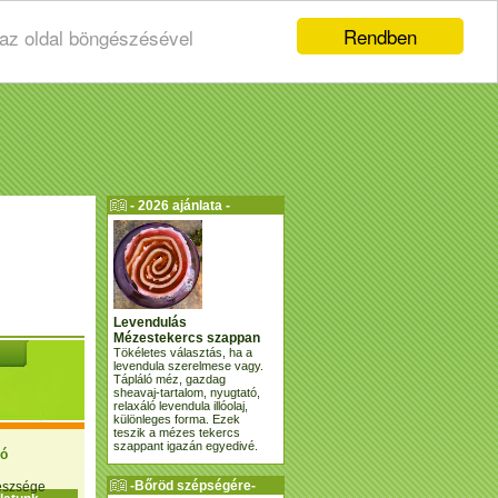
Rendben
 az oldal böngészésével
- 2026 ajánlata -
Levendulás
Mézestekercs szappan
Tökéletes választás, ha a
levendula szerelmese vagy.
Tápláló méz, gazdag
sheavaj-tartalom, nyugtató,
relaxáló levendula illóolaj,
különleges forma. Ezek
teszik a mézes tekercs
szappant igazán egyedivé.
ió
-Bőröd szépségére-
gészsége