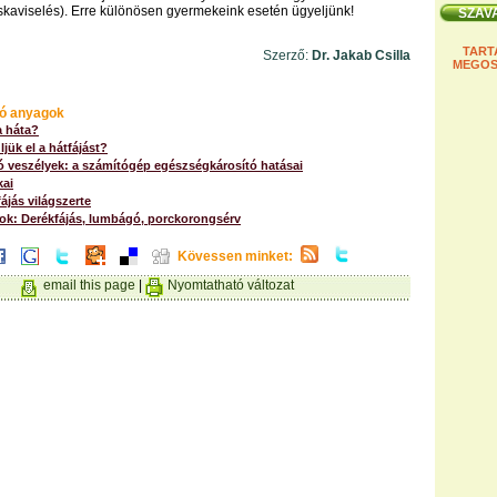
táskaviselés). Erre különösen gyermekeink esetén ügyeljünk!
TART
Szerző:
Dr. Jakab Csilla
MEGOS
ó anyagok
a háta?
jük el a hátfájást?
ó veszélyek: a számítógép egészségkárosító hatásai
kai
ájás világszerte
nok: Derékfájás, lumbágó, porckorongsérv
Kövessen minket:
email this page
|
Nyomtatható változat