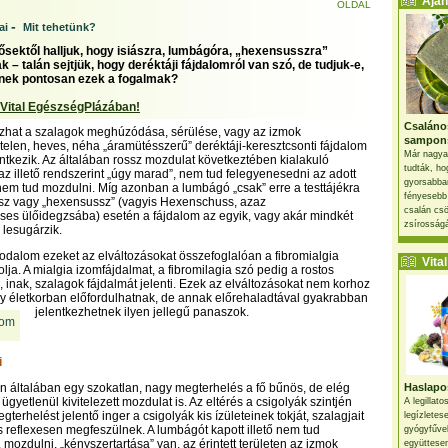
Ajánl
OLDAL
-
ai
Mit tehetünk?
ősektől halljuk, hogy isiászra, lumbágóra, „hexensusszra”
– talán sejtjük, hogy deréktáji fájdalomról van szó, de tudjuk-e,
tenek pontosan ezek a fogalmak?
 Vital EgészségPlázában!
Csaláno
ozhat a szalagok meghúzódása, sérülése, vagy az izmok
sampon
irtelen, heves, néha „áramütésszerű” deréktáji-keresztcsonti fájdalom
Már nagya
ntkezik. Az általában rossz mozdulat következtében kialakuló
tudták, ho
az illető rendszerint „úgy marad”, nem tud felegyenesedni az adott
gyorsabban
 nem tud mozdulni. Míg azonban a lumbágó „csak” erre a testtájékra
fényesebb
siász vagy „hexensussz” (vagyis Hexenschuss, azaz
csalán csö
es ülőidegzsába) esetén a fájdalom az egyik, vagy akár mindkét
zsírosságá
 lesugárzik.
rodalom ezeket az elváltozásokat összefoglalóan a fibromialgia
Vital 
lja. A mialgia izomfájdalmat, a fibromilagia szó pedig a rostos
, inak, szalagok fájdalmát jelenti. Ezek az elváltozásokat nem korhoz
ly életkorban előfordulhatnak, de annak előrehaladtával gyakrabban
jelentkezhetnek ilyen jellegű panaszok.
i
n általában egy szokatlan, nagy megterhelés a fő bűnös, de elég
Haslapos
 ügyetlenül kivitelezett mozdulat is. Az eltérés a csigolyák szintjén
A legillat
egterhelést jelentő inger a csigolyák kis ízületeinek tokját, szalagjait
legízletes
is reflexesen megfeszülnek. A lumbágót kapott illető nem tud
gyógyfűve
mozdulni, „kényszertartása” van, az érintett területen az izmok
együttesen