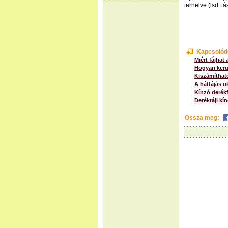
terhelve (lsd. 
Kapcsolód
Miért fájhat 
Hogyan kerül
Kiszámíthat
A hátfájás o
Kínzó derékf
Deréktáji kí
Ossza meg: