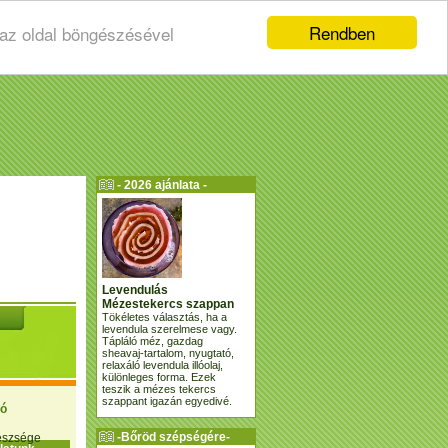
Rendben
 az oldal böngészésével
- 2026 ajánlata -
Levendulás
Mézestekercs szappan
Tökéletes választás, ha a
levendula szerelmese vagy.
Tápláló méz, gazdag
sheavaj-tartalom, nyugtató,
relaxáló levendula illóolaj,
különleges forma. Ezek
teszik a mézes tekercs
szappant igazán egyedivé.
ió
-Bőröd szépségére-
gészsége