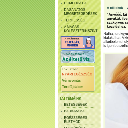
HOMEOPÁTIA
-
A téli okok
DAGANATOS
MEGBETEGEDÉSEK
"Anyúúú, fáj 
anyukák ilye
TERHESSÉG
szakorvos se
kezeléshez.
A MAGAS
KOLESZTERINSZINT
Nátha, torokgyu
kialakulhat. A 
alkotóelemei o
is igen beszélh
NYÁRI EGÉSZSÉG
Vérnyomás
Térdfájdalom
TÉMÁINK
BETEGSÉGEK
BABA-MAMA
EGÉSZSÉGES
ÉLETMÓD