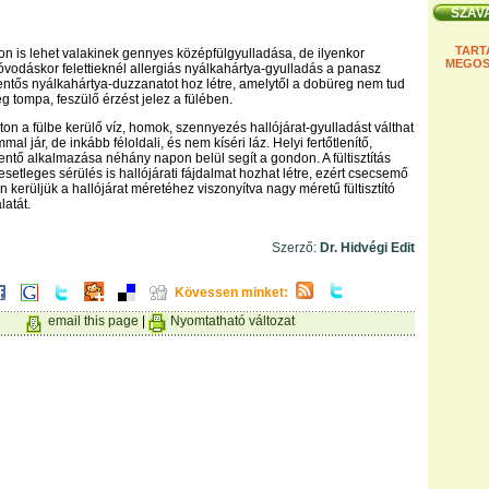
TART
ron is lehet valakinek gennyes középfülgyulladása, de ilyenkor
MEGOS
óvodáskor felettieknél allergiás nyálkahártya-gyulladás a panasz
elentős nyálkahártya-duzzanatot hoz létre, amelytől a dobüreg nem tud
eg tompa, feszülő érzést jelez a fülében.
ton a fülbe kerülő víz, homok, szennyezés hallójárat-gyulladást válthat
mmal jár, de inkább féloldali, és nem kíséri láz. Helyi fertőtlenítő,
ntő alkalmazása néhány napon belül segít a gondon. A fültisztítás
esetleges sérülés is hallójárati fájdalmat hozhat létre, ezért csecsemő
 kerüljük a hallójárat méretéhez viszonyítva nagy méretű fültisztító
latát.
Szerző:
Dr. Hidvégi Edit
Kövessen minket:
email this page
|
Nyomtatható változat