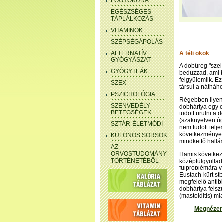
FOGYÓKÚRA
EGÉSZSÉGES
TÁPLÁLKOZÁS
VITAMINOK
SZÉPSÉGÁPOLÁS
ALTERNATÍV
A téli okok
GYÓGYÁSZAT
A dobüreg "szel
GYÓGYTEÁK
beduzzad, ami b
felgyülemlik. Ez
SZEX
társul a nátháh
PSZICHOLÓGIA
Régebben ilyenk
SZENVEDÉLY-
dobhártya egy o
BETEGSÉGEK
tudott ürülni a 
(szaknyelven úg
SZTÁR-ÉLETMÓDI
nem tudott telj
következménye l
KÜLÖNÖS SORSOK
mindkettő hallá
AZ
ORVOSTUDOMÁNY
Hamis következte
TÖRTÉNETÉBŐL
középfülgyullad
fülproblémára v
Eustach-kürt stb
megfelelő antib
dobhártya felsz
(mastoiditis) mi
Megnézem 