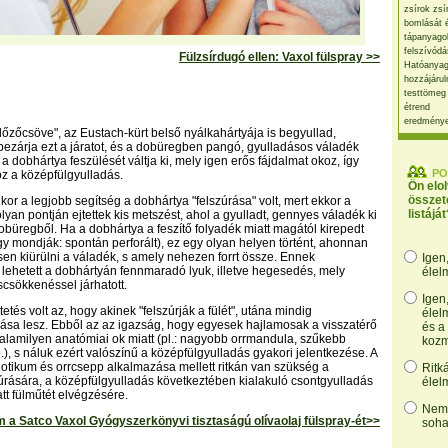
zsírok zsí
bomlását 
tápanyago
felszívódá
Fülzsírdugó ellen: Vaxol fülspray >>
Hatóanyag
hozzájárul
testtömeg
étrend
eredmény
lőzőcsöve", az Eustach-kürt belső nyálkahártyája is begyullad,
ezárja ezt a járatot, és a dobüregben pangó, gyulladásos váladék
 a dobhártya feszülését váltja ki, mely igen erős fájdalmat okoz, így
PO
oz a középfülgyulladás.
Ön elo
összet
or a legjobb segítség a dobhártya "felszúrása" volt, mert ekkor a
listáját
lyan pontján ejtettek kis metszést, ahol a gyulladt, gennyes váladék ki
dobüregből. Ha a dobhártya a feszítő folyadék miatt magától kirepedt
y mondják: spontán perforált), ez egy olyan helyen történt, ahonnan
esen kiürülni a váladék, s amely nehezen forrt össze. Ennek
Igen
ehetett a dobhártyán fennmaradó lyuk, illetve hegesedés, mely
élel
scsökkenéssel járhatott.
Igen
tés volt az, hogy akinek "felszúrják a fülét", utána mindig
élel
ása lesz. Ebből az az igazság, hogy egyesek hajlamosak a visszatérő
és a
alamilyen anatómiai ok miatt (pl.: nagyobb orrmandula, szűkebb
kozm
.), s náluk ezért valószínű a középfülgyulladás gyakori jelentkezése. A
iotikum és orrcsepp alkalmazása mellett ritkán van szükség a
Ritk
úrására, a középfülgyulladás következtében kialakuló csontgyulladás
élel
att fülműtét elvégzésére.
Nem,
a Satco Vaxol Gyógyszerkönyvi tisztaságú olívaolaj fülspray-ét>>
soha