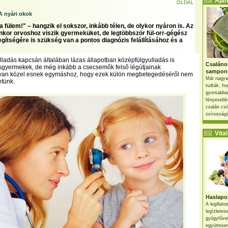
Ajánl
OLDAL
A nyári okok
a fülem!" – hangzik el sokszor, inkább télen, de olykor nyáron is. Az
nkor orvoshoz viszik gyermeküket, de legtöbbször fül-orr-gégész
gítségére is szükség van a pontos diagnózis felállításához és a
lladás kapcsán általában lázas állapotban középfülgyulladás is
Csaláno
kisgyermekek, de még inkább a csecsemők felső légútjainak
sampon
lyan közel esnek egymáshoz, hogy ezek külön megbetegedéséről nem
Már nagya
etünk.
tudták, ho
gyorsabban
fényesebb
csalán csö
zsírosságá
Vital 
Haslapos
A legillat
legízletes
gyógyfűve
együttesen