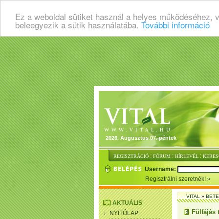
Ez a weboldal sütiket használ a helyes működéséhez, 
beleegyezik a sütik használatába.
További információ
2026. Augusztus 07. péntek
:
:
:
REGISZTRÁCIÓ
FÓRUM
HÍRLEVÉL
KERES
Username:
Regisztrálni szeretnék!
VITAL
»
BET
AKTUÁLIS
Fülfájás 
NYITÓLAP