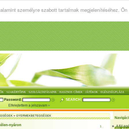
valamint személyre szabott tartalmak megjelenítéséhez. Ön
:
:
:
:
:
ŐK
SZAKÉRTŐINK
SZOLGÁLTATÁSAINK
HASZNOS CÍMEK
JÁTÉKOK
EGÉSZSÉGPLÁZA
Password:
SEARCH:
Elfelejtettem a jelszavam
EGSÉGEK
»
GYERMEKBETEGSÉGEK
Navigác
télen-nyáron
A fül e
1 .