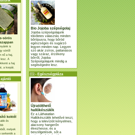
atunk
Bio Jojoba szépségolaj
Jojoba szépségolajunk
tökéletes választás minden
s-sörös
bőrtípusra, hogy bőröd
szappan
egészséges és sugárzó
legyen minden nap. Legyen
nyáink is
szó akár zsíros, pattanásos
gy sörtől
vagy száraz, érzékeny
 nő a haj,
bőrről, Jojoba
 lesz. A
Szépségolajunk mindig a
kkenti a haj
segítségedre lesz.
t, a korpát.
- Egészségpláza
ajánlatunk -
ajánló
Újratölthető
hallókészülék
Ez a Láthatatlan
ító koktél
Hallókészülék lehetővé teszi,
hogy a televíziót kényelmes,
osabb és
alacsony hangerőn
ebb
élvezhesse, és a
kből, melyek
beszélgetések, sőt a
 serkentik a