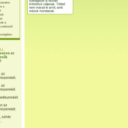
suttogások is tisztán
rsavakra
érthetővé váljanak. Többé
és a
nem marad le arról, amit
mások mondanak.
k
sát.
ai
nak a
 csökkentő
ességéhez.
LL
lvassa az
evők
?
, az
miszerekét.
, az
miszerekét
etikumokét.
án az
miszerekét.
 szinte
.