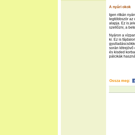
A nyári okok
Igen ritkán nyá
legtöbbször az 
alapja. Ez is j
szellőzni, a bet
Nyáron a vízpar
ki. Ez is fájdalo
gyulladáscsökke
során létrejövő 
és kisded korban
pálcikák haszná
Ossza meg: