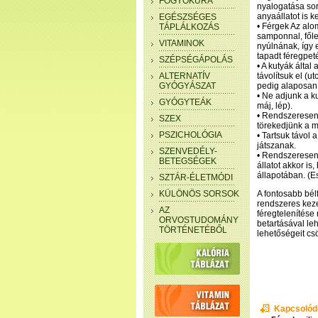
FOGYÓKÚRA
nyalogatása sorá
anyaállatot is k
EGÉSZSÉGES
• Férgek Az alo
TÁPLÁLKOZÁS
samponnal, főle
VITAMINOK
nyúlnának, így 
tapadt féregpet
SZÉPSÉGÁPOLÁS
• A kutyák által
ALTERNATÍV
távolítsuk el (u
GYÓGYÁSZAT
pedig alaposan 
• Ne adjunk a k
GYÓGYTEÁK
máj, lép).
• Rendszeresen 
SZEX
törekedjünk a 
PSZICHOLÓGIA
• Tartsuk távol 
játszanak.
SZENVEDÉLY-
• Rendszeresen,
BETEGSÉGEK
állatot akkor i
állapotában. (Es
SZTÁR-ÉLETMÓDI
KÜLÖNÖS SORSOK
A fontosabb bél
rendszeres keze
AZ
féregtelenítése
ORVOSTUDOMÁNY
betartásával le
TÖRTÉNETÉBŐL
lehetőségeit cs
Kapcsolód