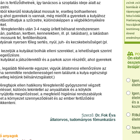
n is fertőződhetnek, így tanácsos a szoptatás ideje alatt az
zsírok zsí
ezelni.
bomlását 
mból kikerülő kiskutyákat mossuk le, esetleg bolhaellenes
tápanyago
g ahol gyerekek is vannak, még mielőtt a gyerekek a kutyához
felszívódá
eltávolíthatjuk a szőrzetre, különösképpen a végbélkörnyékére
Hatóanyag
éket.
hozzájárul
 a féregtelenítés után 3-4 napig ürített bélsarat rendszeresen
testtömeg
tcán, parkban, kertben, kennelekben, ill. pl. lakásban), a lakásban
étrend
mossunk fel, fertőtlenítsünk.
eredmény
utyának nyersen főleg sertés, nyúl, juh- és kecskebelsőséget (pl.
kezeljük a kutyákat bolhák elleni szerekkel, a lehetőségek szerint
PO
megelőzésre.
Ön elo
a kutyákat a játszóterektől és a parkok azon részétől, ahol gyerekek
összet
listáját
 legalább félévente egyszer, vigyük állatorvosi ellenőrzésre az
s, ha semmiféle rendellenességet nem találunk a kutya egészségi
etleg kérjünk bélsárvizsgálatot.)
Igen
élel
féregfajok ellen hatékony féregtelenítő gyógyszerrel végzett
léssel, különös tekintettel az anyaállatok és a kölykök
Igen
 nyújtotta megelőzéssel, a megfelelő higiéniai rendszabályok
élel
het a környezet szennyeződését és az ember fertőződési
és a
ökkenteni.
kozm
Ritk
Szerző:
Dr. Fok Éva
élel
állatorvos, tudományos fõmunkatárs
Nem,
soha
ó anyagok