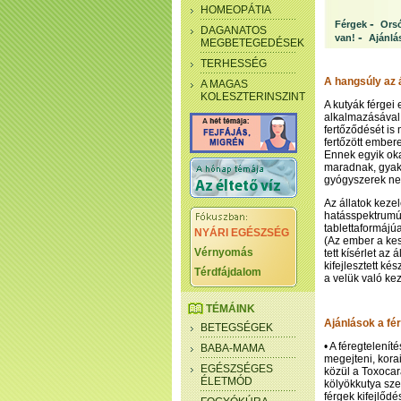
HOMEOPÁTIA
-
Férgek
Ors
DAGANATOS
-
van!
Ajánlá
MEGBETEGEDÉSEK
TERHESSÉG
A hangsúly az 
A MAGAS
KOLESZTERINSZINT
A kutyák férgei
alkalmazásával
fertőződését is 
fertőzött ember
Ennek egyik oka
maradnak, gyakr
gyógyszerek neh
Az állatok keze
hatásspektrumú 
tablettaformájú
NYÁRI EGÉSZSÉG
(Az ember a kes
Vérnyomás
tett kísérlet az 
kifejlesztett k
Térdfájdalom
a velük való ke
TÉMÁINK
Ajánlások a fé
BETEGSÉGEK
• A féregtelenít
BABA-MAMA
megejteni, kora
EGÉSZSÉGES
közül a Toxocara
ÉLETMÓD
kölyökkutya sze
férgek kifejlőd