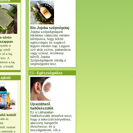
atunk
Bio Jojoba szépségolaj
Jojoba szépségolajunk
tökéletes választás minden
s-sörös
bőrtípusra, hogy bőröd
szappan
egészséges és sugárzó
legyen minden nap. Legyen
nyáink is
szó akár zsíros, pattanásos
gy sörtől
vagy száraz, érzékeny
 nő a haj,
bőrről, Jojoba
 lesz. A
Szépségolajunk mindig a
kkenti a haj
segítségedre lesz.
t, a korpát.
- Egészségpláza
ajánlatunk -
ajánló
Újratölthető
hallókészülék
Ez a Láthatatlan
ító koktél
Hallókészülék lehetővé teszi,
hogy a televíziót kényelmes,
osabb és
alacsony hangerőn
ebb
élvezhesse, és a
kből, melyek
beszélgetések, sőt a
 serkentik a