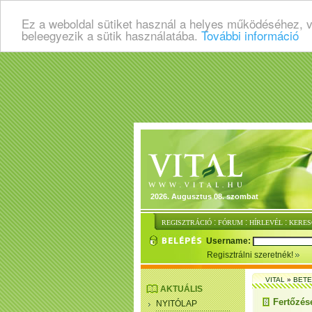
Ez a weboldal sütiket használ a helyes működéséhez, 
beleegyezik a sütik használatába.
További információ
2026. Augusztus 08. szombat
:
:
:
REGISZTRÁCIÓ
FÓRUM
HÍRLEVÉL
KERES
Username:
Regisztrálni szeretnék!
VITAL
»
BET
AKTUÁLIS
Fertőzés
NYITÓLAP