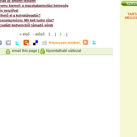
szták az emberi testben
dvenc karmol: a macskakarmolási betegség
s veszélyei
TART
lhető el a kutyatámadás?
MEGOS
oxoplazmózis: Mit kell tudni róla?
 családi kedvencből támadó véreb
« első
‹ előző
1
. |
2
. |
Kövessen minket:
email this page
|
Nyomtatható változat