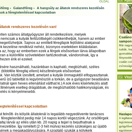
Ajánl
OLDAL
-
-
óféreg
Galandféreg
A hangsúly az állatok rendszeres kezelésén
sok a féregtelenítéssel kapcsolatban
állatok rendszeres kezelésén van!
 ellen számos állatgyógyszer áll rendelkezésre, melyek
Csaláno
 nemcsak a kutyák fertőzöttségét csökkenthetjük, hanem az ember
sampon
megelőzhetjük. Sajnos az említett féregfajok fejlődési alakjaival
Már nagya
ek kezelése rendkívül nehéz, bizonyos esetekben kilátástalan.
tudták, ho
 az, hogy az emberben ezek a férgek elsősorban lárva állapotban
gyorsabban
an a különféle szövetekben tartózkodnak, vándorolnak, így a
fényesebb
ezen érik el ezeket.
csalán csö
zsírosságá
lésére használható, hazánkban is kapható, megbízható, széles
(többféle féregfaj elleni) készítmények elsősorban
ak. Van köztük ízesített, amelyet a kutyák önmaguktól elfogyasztanak.
Vital 
erű ízű tablettát is legyömöszöli a torkán, de a gyógyszer beadására
állatnál igen heves ellenállást válthat ki.) A sok éves kísérletezés alatt
észítmények esetleg drágábbak, de megbízhatóbb hatékonyságúak, és
zelés is kényelmesebb.
regtelenítéssel kapcsolatban
ést felnőtt- és kölyök állatoknál is legalább negyedévente tanácsos
Haslapos
i féregtelenítést pedig már 14 napos kortól végezzünk. Az orsóférgek
A legillat
faj lárvái az ellés után kb. 20 napig a tejjel is bejuthatnak a
legízletes
rvezetébe. Így ismételt (2-3 hét múlva) kezelés szükséges az újabb
gyógyfűve
ésének a megakadályozására. A szoptató szukák a kölykeik
együttesen