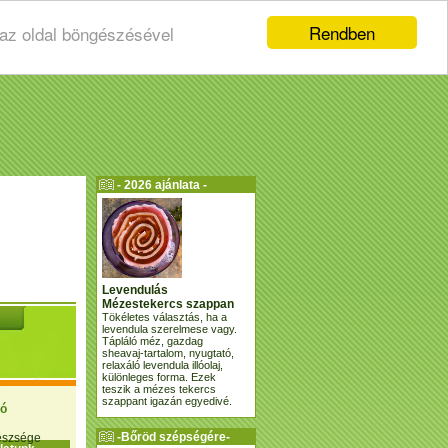
Rendben
 az oldal böngészésével
- 2026 ajánlata -
Levendulás
Mézestekercs szappan
Tökéletes választás, ha a
levendula szerelmese vagy.
Tápláló méz, gazdag
sheavaj-tartalom, nyugtató,
relaxáló levendula illóolaj,
különleges forma. Ezek
teszik a mézes tekercs
szappant igazán egyedivé.
ió
-Bőröd szépségére-
gészsége