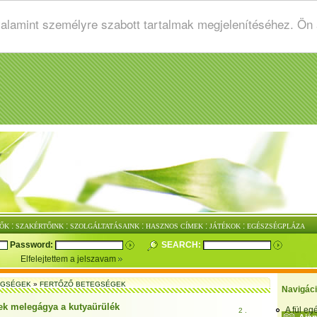
valamint személyre szabott tartalmak megjelenítéséhez. Ön
:
:
:
:
:
ŐK
SZAKÉRTŐINK
SZOLGÁLTATÁSAINK
HASZNOS CÍMEK
JÁTÉKOK
EGÉSZSÉGPLÁZA
Password:
SEARCH:
Elfelejtettem a jelszavam
EGSÉGEK
»
FERTŐZŐ BETEGSÉGEK
Navigác
ek melegágya a kutyaürülék
A fül e
2 .