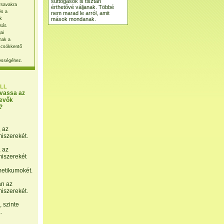
suttogások is tisztán
rsavakra
érthetővé váljanak. Többé
és a
nem marad le arról, amit
mások mondanak.
k
sát.
ai
nak a
 csökkentő
ességéhez.
LL
lvassa az
evők
?
, az
miszerekét.
, az
miszerekét
etikumokét.
án az
miszerekét.
 szinte
.