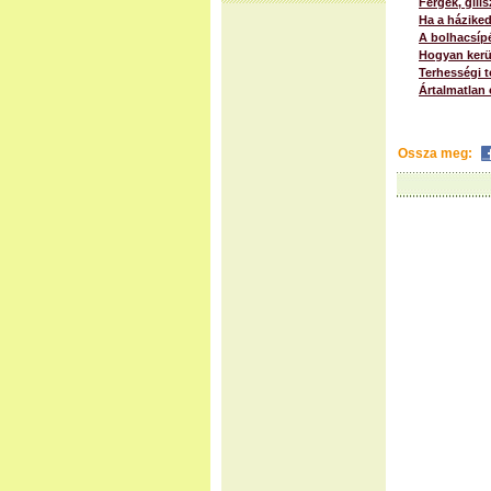
Férgek, gili
Ha a házike
A bolhacsípé
Hogyan kerü
Terhességi t
Ártalmatlan
Ossza meg: