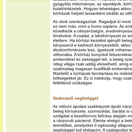
gyógyítás intézményei, az ispotályok, kó
kutatóintézetek. Hogyan lehetséges akkor,
kórházak helyett lassanként inkább az ott
Az okok szerteágazóak. Ragadjuk ki most 
ez nem más, mint a homo sapiens. Az em
következik a célszerűségre, eredményess
törekvése. A család, a lakókörnyezet az e
élettere. Ha kórházi kezelést igénylő bete
kényszerül e kedvező környezetből, akkor
diszkomfortérzete lesz, igyekszik mihamar
otthonába. A kórház bonyolult felszerelése
emberekkel és sietséggel teli, a beteg sz
rideg világa csak addig elviselhető, amíg 
szakmailag magasan kvalifikált emberekre 
Másfelől a kórházak fenntartása és műkö
költségekkel jár. Ez is indokolja, hogy cs
feltétlenül szükséges.
Szakszerű segítséggel
Az otthoni ápolást szakképzett ápoló irány
beteg környezete, szomszédai, barátai is 
szolgálat a kezelőorvos felírása alapján m
a rászoruló pácienst. Eleinte elvégzi a be
teendőket, amelyeket ő egészségi állapot
segítséggel tud elvégezni. A szakápolási 