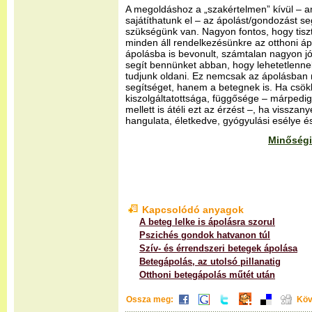
A megoldáshoz a „szakértelmen” kívül – am
sajátíthatunk el – az ápolást/gondozást se
szükségünk van. Nagyon fontos, hogy tisz
minden áll rendelkezésünkre az otthoni ápo
ápolásba is bevonult, számtalan nagyon j
segít bennünket abban, hogy lehetetlenne
tudjunk oldani. Ez nemcsak az ápolásban 
segítséget, hanem a betegnek is. Ha csök
kiszolgáltatottsága, függősége – márpedig
mellett is átéli ezt az érzést –, ha visszan
hangulata, életkedve, gyógyulási esélye és
Minőségi
Kapcsolódó anyagok
A beteg lelke is ápolásra szorul
Pszichés gondok hatvanon túl
Szív- és érrendszeri betegek ápolása
Betegápolás, az utolsó pillanatig
Otthoni betegápolás műtét után
Ossza meg:
Köv