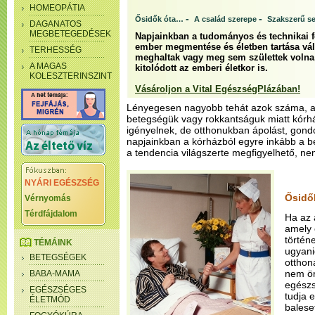
HOMEOPÁTIA
-
-
Ősidők óta…
A család szerepe
Szakszerű se
DAGANATOS
MEGBETEGEDÉSEK
Napjainkban a tudományos és technikai f
ember megmentése és életben tartása vál
TERHESSÉG
meghaltak vagy meg sem születtek volna,
A MAGAS
kitolódott az emberi életkor is.
KOLESZTERINSZINT
Vásároljon a Vital EgészségPlázában!
Lényegesen nagyobb tehát azok száma, ak
betegségük vagy rokkantságuk miatt kórh
igényelnek, de otthonukban ápolást, gondo
napjainkban a kórházból egyre inkább a be
a tendencia világszerte megfigyelhető, 
NYÁRI EGÉSZSÉG
Ősidő
Vérnyomás
Térdfájdalom
Ha az 
amely 
történ
TÉMÁINK
ugyani
BETEGSÉGEK
otthon
nem ör
BABA-MAMA
egészs
EGÉSZSÉGES
tudja 
ÉLETMÓD
balese