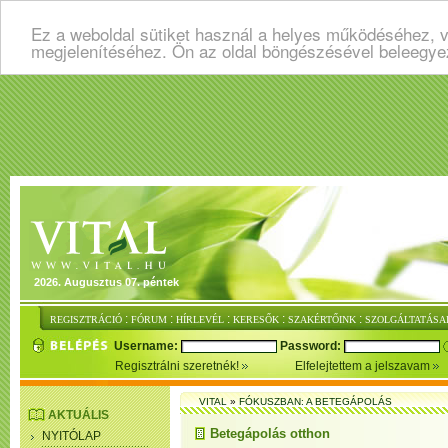
Ez a weboldal sütiket használ a helyes működéséhez, v
megjelenítéséhez. Ön az oldal böngészésével beleegye
2026. Augusztus 07. péntek
:
:
:
:
:
REGISZTRÁCIÓ
FÓRUM
HÍRLEVÉL
KERESŐK
SZAKÉRTŐINK
SZOLGÁLTATÁSA
Username:
Password:
Regisztrálni szeretnék!
Elfelejtettem a jelszavam
VITAL
»
FÓKUSZBAN: A BETEGÁPOLÁS
AKTUÁLIS
Betegápolás otthon
NYITÓLAP