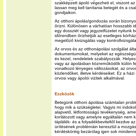
szakképzett ápoló végezheti el, viszont a
lassan meg kell tanítania betegét és a cs
gondjaikon.
Az otthoni ápolás/gondozás során bizony
őrizni. Különösen a várhatóan hosszabb id
egy dossziét vagy jegyzetfüzetet nyitunk
időrendben őrizhetjük az esetleges kórház
megelőző kivizsgálás vagy kontrollvizsgál
Az orvos és az otthonápolási szolgálat ált
dokumentumokat, melyeket az egészségügy
és kezel, rendeletek szabályozzák. Helye
vagy az ápolásban közreműködők külön fel
vonatkozó lényeges változásokat, az orvo
közlendőket, illetve kérdéseiket. Ez a házi
orvosi vagy ápolói vizitek alkalmával.
Eszközök
Betegünk otthoni ápolása számtalan problé
hogy mik a szükségletei. Vagyis mi indokol
alapvető, létfontosságú tevékenység, am
korlátozott vagy amelyre egyáltalán nem 
táplálék- és a folyadékbeviteltől kezdve 
ürítésének problémáin keresztül a mozgás 
kérdésköréig bezárólag igen sok mindenre