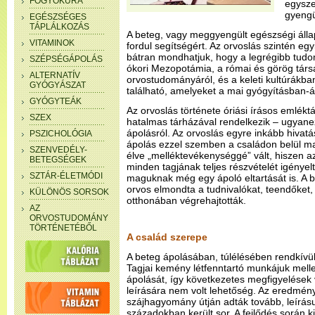
FOGYÓKÚRA
egysze
gyengü
EGÉSZSÉGES
TÁPLÁLKOZÁS
A beteg, vagy meggyengült egészségi áll
VITAMINOK
fordul segítségért. Az orvoslás szintén eg
bátran mondhatjuk, hogy a legrégibb tudo
SZÉPSÉGÁPOLÁS
ókori Mezopotámia, a római és görög társad
ALTERNATÍV
orvostudományáról, és a keleti kultúrákba
GYÓGYÁSZAT
található, amelyeket a mai gyógyításban-
GYÓGYTEÁK
Az orvoslás története óriási írásos emlék
SZEX
hatalmas tárházával rendelkezik – ugyan
ápolásról. Az orvoslás egyre inkább hivatás
PSZICHOLÓGIA
ápolás ezzel szemben a családon belül ma
SZENVEDÉLY-
élve „melléktevékenységgé” vált, hiszen a
BETEGSÉGEK
minden tagjának teljes részvételét igény
SZTÁR-ÉLETMÓDI
maguknak még egy ápoló eltartását is. A
orvos elmondta a tudnivalókat, teendőket,
KÜLÖNÖS SORSOK
otthonában végrehajtották.
AZ
ORVOSTUDOMÁNY
TÖRTÉNETÉBŐL
A család szerepe
A beteg ápolásában, túlélésében rendkívül
Tagjai kemény létfenntartó munkájuk melle
ápolását, így következetes megfigyelések 
leírására nem volt lehetőség. Az eredmé
szájhagyomány útján adták tovább, leírásu
századokban került sor. A fejlődés során k