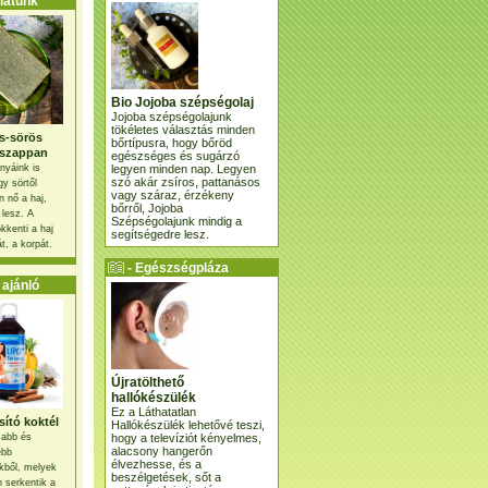
atunk
Bio Jojoba szépségolaj
Jojoba szépségolajunk
tökéletes választás minden
s-sörös
bőrtípusra, hogy bőröd
szappan
egészséges és sugárzó
legyen minden nap. Legyen
nyáink is
szó akár zsíros, pattanásos
gy sörtől
vagy száraz, érzékeny
 nő a haj,
bőrről, Jojoba
 lesz. A
Szépségolajunk mindig a
kkenti a haj
segítségedre lesz.
t, a korpát.
- Egészségpláza
ajánlatunk -
ajánló
Újratölthető
hallókészülék
Ez a Láthatatlan
ító koktél
Hallókészülék lehetővé teszi,
hogy a televíziót kényelmes,
osabb és
alacsony hangerőn
ebb
élvezhesse, és a
kből, melyek
beszélgetések, sőt a
 serkentik a