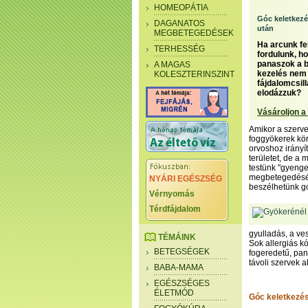
HOMEOPÁTIA
Góc keletkez
DAGANATOS
után
MEGBETEGEDÉSEK
Ha arcunk fe
TERHESSÉG
fordulunk, h
panaszok a b
A MAGAS
kezelés nem m
KOLESZTERINSZINT
fájdalomcsil
elodázzuk?
Vásároljon a
Amikor a szerve
foggyökerek kör
orvoshoz irányít
területet, de a
testünk "gyenge
megbetegedését 
NYÁRI EGÉSZSÉG
beszélhetünk g
Vérnyomás
Térdfájdalom
gyulladás, a ve
TÉMÁINK
Sok allergiás kó
BETEGSÉGEK
fogeredetű, pa
távoli szervek 
BABA-MAMA
EGÉSZSÉGES
ÉLETMÓD
Góc keletkezé