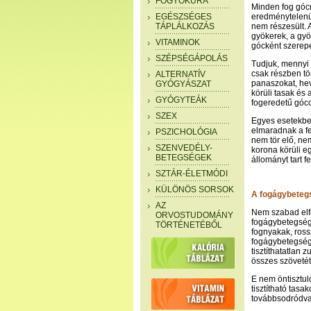
FOGYÓKÚRA
Minden fog gócn
EGÉSZSÉGES
eredménytelenül
TÁPLÁLKOZÁS
nem részesült. 
gyökerek, a gyö
VITAMINOK
gócként szerep
SZÉPSÉGÁPOLÁS
Tudjuk, mennyi 
csak részben tör
ALTERNATÍV
panaszokat, hev
GYÓGYÁSZAT
körüli tasak és
GYÓGYTEÁK
fogeredetű gócc
SZEX
Egyes esetekben
elmaradnak a fe
PSZICHOLÓGIA
nem tör elő, ne
SZENVEDÉLY-
korona körüli e
BETEGSÉGEK
állományt tart f
SZTÁR-ÉLETMÓDI
KÜLÖNÖS SORSOK
A fogágybeteg
AZ
Nem szabad elfe
ORVOSTUDOMÁNY
fogágybetegség 
TÖRTÉNETÉBŐL
fognyakak, ross
fogágybetegségb
tisztíthatatlan 
összes szövetét,
E nem öntisztul
tisztítható tas
továbbsodródva 