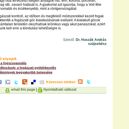
vagy oda tervezett!) idegen anyagok híd, fém, korona, porcelán,
 stb. zavaró hatását is. A gyakorlat azt igazolja, hogy a Voll-féle
finomabb és érzékenyebb, mint a röntgenvizsgálat.
gászati kontroll, az időben és megfelelő módszerekkel kezelt fogak
kentik a fogászati góc kialakulásának esélyeit. A kialakult gócok
ámtalan területén okozhatnak krónikus vagy akut panaszokat, ezért
k kell erre a kiindulási lehetőségre is.
Szerző:
Dr. Huszák András
szájsebész
ó anyagok
 a fogszuvasodás
áltozások: a fogászati gyökérkezelés
yálmirigyek leggyakoribb betegsége
Kövessen minket:
email this page
|
Nyomtatható változat