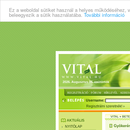
Ez a weboldal sütiket használ a helyes működéséhez, 
beleegyezik a sütik használatába.
További információ
2026. Augusztus 06. csütörtök
:
:
:
REGISZTRÁCIÓ
FÓRUM
HÍRLEVÉL
KERES
Username:
Regisztrálni szeretnék!
VITAL
»
BET
AKTUÁLIS
Gyökerén
NYITÓLAP