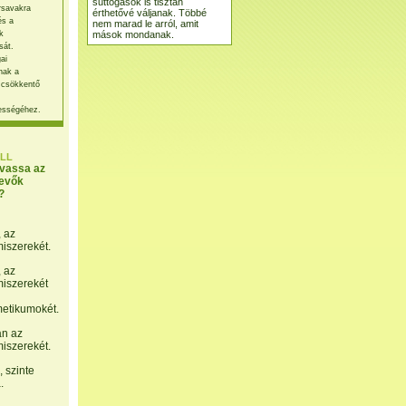
suttogások is tisztán
rsavakra
érthetővé váljanak. Többé
és a
nem marad le arról, amit
mások mondanak.
k
sát.
ai
nak a
 csökkentő
ességéhez.
LL
lvassa az
evők
?
, az
miszerekét.
, az
miszerekét
etikumokét.
án az
miszerekét.
 szinte
.