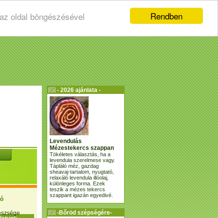
Rendben
 az oldal böngészésével
- 2026 ajánlata -
Levendulás
Mézestekercs szappan
Tökéletes választás, ha a
levendula szerelmese vagy.
Tápláló méz, gazdag
sheavaj-tartalom, nyugtató,
relaxáló levendula illóolaj,
különleges forma. Ezek
teszik a mézes tekercs
szappant igazán egyedivé.
ió
-Bőröd szépségére-
gészsége