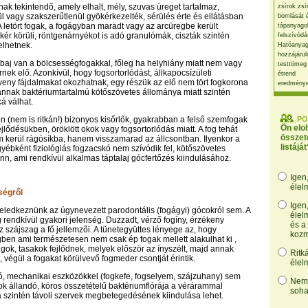
ak tekintendő, amely elhalt, mély, szuvas üreget tartalmaz,
zsírok zsí
 vagy szakszerűtlenül gyökérkezelték, sérülés érte és ellátásban
bomlását 
A letört fogak, a fogágyban maradt vagy az arcüregbe került
tápanyago
kér körüli, röntgenárnyékot is adó granulómák, ciszták szintén
felszívódá
elhetnek.
Hatóanyag
hozzájárul
baj van a bölcsességfogakkal, főleg ha helyhiány miatt nem vagy
testtömeg
nek elő. Azonkívül, hogy fogsortorlódást, állkapocsízületi
étrend
eny fájdalmakat okozhatnak, egy részük az elő nem tört fogkorona
eredmény
 annak baktériumtartalmú kötőszövetes állománya miatt szintén
á válhat.
 (nem is ritkán!) bizonyos kisőrlők, gyakrabban a felső szemfogak
PO
Ön elo
jlődésükben, öröklött okok vagy fogsortorlódás miatt. A fog tehát
összet
m kerül rágósíkba, hanem visszamarad az állcsontban. Ilyenkor a
listáját
gyébként fiziológiás fogzacskó nem szívódik fel, kötőszövetes
enn, ami rendkívül alkalmas táptalaj gócfertőzés kiindulásához.
Igen
élel
ségről
Igen
ledkeznünk az úgynevezett parodontális (fogágyi) gócokról sem. A
élel
rendkívül gyakori jelenség. Duzzadt, vérző fogíny, érzékeny
és a
z szájszag a fő jellemzői. A tünetegyüttes lényege az, hogy
kozm
en ami természetesen nem csak ép fogak mellett alakulhat ki ,
zugok, tasakok fejlődnek, melyek először az ínyszélt, majd annak
Ritk
 végül a fogakat körülvevő fogmeder csontját érintik.
élel
ó, mechanikai eszközökkel (fogkefe, fogselyem, szájzuhany) sem
Nem,
akok állandó, kóros összetételű baktériumflórája a vérárammal
soha
szintén távoli szervek megbetegedésének kiindulása lehet.