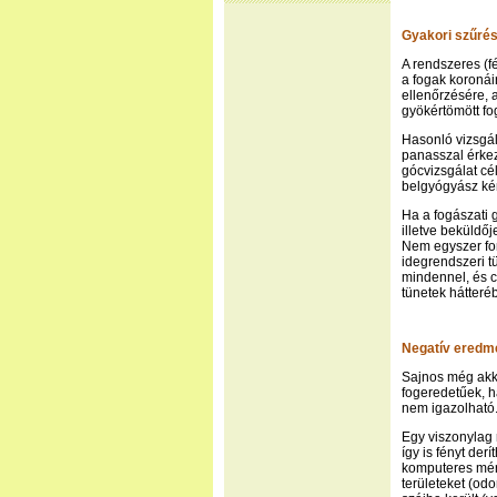
Gyakori szűrés
A rendszeres (f
a fogak koronái
ellenőrzésére, 
gyökértömött fo
Hasonló vizsgál
panasszal érkez
gócvizsgálat cé
belgyógyász kér
Ha a fogászati 
illetve beküldő
Nem egyszer for
idegrendszeri t
mindennel, és c
tünetek hátteré
Negatív eredm
Sajnos még akk
fogeredetűek, h
nem igazolható
Egy viszonylag 
így is fényt der
komputeres méré
területeket (odo