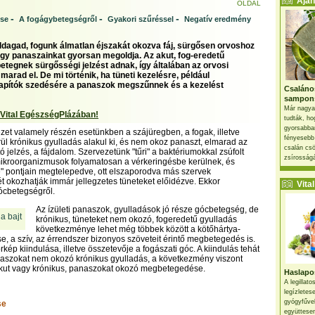
Ajánl
OLDAL
-
-
-
ése
A fogágybetegségről
Gyakori szűréssel
Negatív eredmény
ldagad, fogunk álmatlan éjszakát okozva fáj, sürgősen orvoshoz
ogy panaszainkat gyorsan megoldja. Az akut, fog-eredetű
etegnek sürgősségi jelzést adnak, így általában az orvosi
arad el. De mi történik, ha tüneti kezelésre, például
lapítók szedésére a panaszok megszűnnek és a kezelést
Csaláno
sampon
Már nagya
 Vital EgészségPlázában!
tudták, ho
gyorsabban
zet valamely részén esetünkben a szájüregben, a fogak, illetve
fényesebb
ül krónikus gyulladás alakul ki, és nem okoz panaszt, elmarad az
csalán csö
ó jelzés, a fájdalom. Szervezetünk "tűri" a baktériumokkal zsúfolt
zsírosságá
 mikroorganizmusok folyamatosan a vérkeringésbe kerülnek, és
" pontjain megtelepedve, ott elszaporodva más szervek
okozhatják immár jellegzetes tüneteket előidézve. Ekkor
Vital 
ócbetegségről.
Az ízületi panaszok, gyulladások jó része gócbetegség, de
krónikus, tüneteket nem okozó, fogeredetű gyulladás
következménye lehet még többek között a kötőhártya-
se, a szív, az érrendszer bizonyos szöveteit érintő megbetegedés is.
rkép kiindulása, illetve összetevője a fogászati góc. A kiindulás tehát
naszokat nem okozó krónikus gyulladás, a következmény viszont
akut vagy krónikus, panaszokat okozó megbetegedése.
Haslapos
A legillat
legízletes
gyógyfűve
se
együttesen