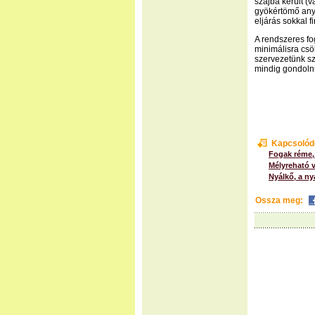
szájba került (
gyökértömő anyag
eljárás sokkal 
A rendszeres fo
minimálisra csök
szervezetünk sz
mindig gondolnun
Kapcsolód
Fogak réme,
Mélyreható v
Nyálkő, a n
Ossza meg: