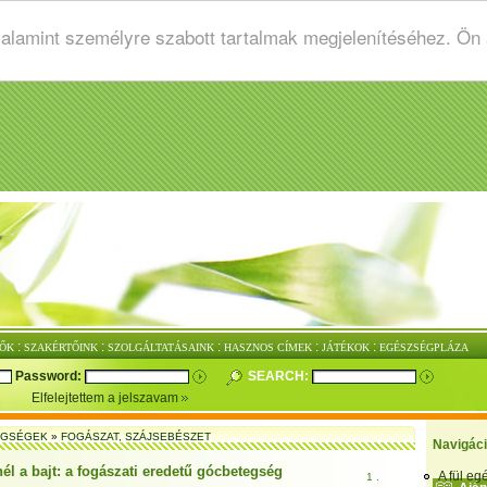
valamint személyre szabott tartalmak megjelenítéséhez. Ön
:
:
:
:
:
ŐK
SZAKÉRTŐINK
SZOLGÁLTATÁSAINK
HASZNOS CÍMEK
JÁTÉKOK
EGÉSZSÉGPLÁZA
Password:
SEARCH:
Elfelejtettem a jelszavam
EGSÉGEK
»
FOGÁSZAT, SZÁJSEBÉSZET
Navigác
él a bajt: a fogászati eredetű gócbetegség
A fül e
1 .