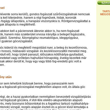
sel
TART
élévente sorra kerülő), gondos fogászati szűrővizsgálatnak nemcsak
MEGOS
ra kell kiterjednie, hanem a régi fogművek, hidak, koronák
a fogágy állapotára, a harapási viszonyokra is. Röntgenvizsgálattal a
gak állapota is megítélhető.
atokon kell a páciensnek átesnie akkor is, ha nem fogászati
ik, hanem más szakterület orvosa irányítja a beteget fogászatra,
ljából. Szemész, fülorrgégész reumatológus, ideggyógyász,
 gyakran gócvizsgálatot.
góc kiderül és megfelelő megoldást nyer, a beteg és kezelőorvosa,
je hosszú, hiábavaló vizsgálat- és kezeléssorozattól menekül meg.
dult elő, hogy ízületi panaszt, időszakos kötőhártya-gyulladást,
üneteket vagy erőteljes hajhullást hónapokig, évekig kezeltek már
sak akkor derült ki, hogy egy vagy több fog-eredetű góc volt a
ben.
ény után
or sem lehetünk biztosak benne, hogy panaszaink nem
a a fogászati gócvizsgálat megfelelően alapos volt, és általa góc
.
régi, de a hazai gyakorlatban nemrégiben bevezetett vizsgálóeljárás
íthet fogászati gócokra. A Voll-féle elektro-akupunktúrán alapuló
s, mely bizonyos bőrpontokat és a fogakhoz tartozó nyálkahártya-
ntonok) vizsgál, rezgés alapján észleli és a gócon kívül kimutatja a