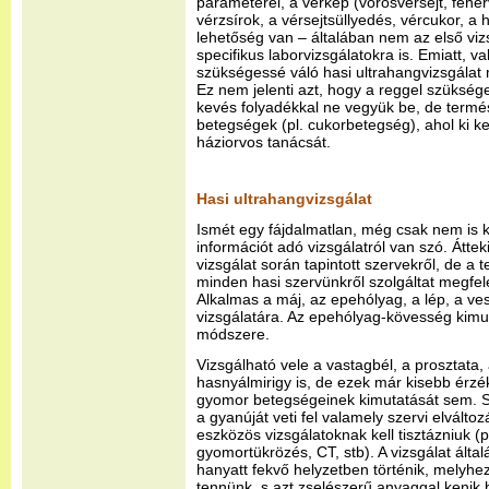
paraméterei, a vérkép (vörösvérsejt, fehér
vérzsírok, a vérsejtsüllyedés, vércukor, a
lehetőség van – általában nem az első viz
specifikus laborvizsgálatokra is. Emiatt, 
szükségessé váló hasi ultrahangvizsgálat
Ez nem jelenti azt, hogy a reggel szüksé
kevés folyadékkal ne vegyük be, de term
betegségek (pl. cukorbetegség), ahol ki ke
háziorvos tanácsát.
Hasi ultrahangvizsgálat
Ismét egy fájdalmatlan, még csak nem is 
információt adó vizsgálatról van szó. Átteki
vizsgálat során tapintott szervekről, de a 
minden hasi szervünkről szolgáltat megfel
Alkalmas a máj, az epehólyag, a lép, a v
vizsgálatára. Az epehólyag-kövesség kimu
módszere.
Vizsgálható vele a vastagbél, a prosztata,
hasnyálmirigy is, de ezek már kisebb érzé
gyomor betegségeinek kimutatását sem. S
a gyanúját veti fel valamely szervi elválto
eszközös vizsgálatoknak kell tisztázniuk (p
gyomortükrözés, CT, stb). A vizsgálat által
hanyatt fekvő helyzetben történik, melyhe
tennünk, s azt zselészerű anyaggal kenik 