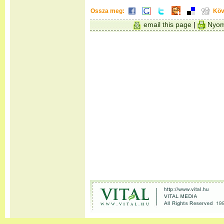
Ossza meg:
Köv
email this page
|
Nyom