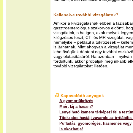
Kellenek-e további vizsgálatok?
Amikor a kivizsgálásnak ebben a fázisába
gasztroenterológus szakorvos eldönti, hog
vizsgálatok, s ha igen, azok melyek legyen
kilégzéses teszt, CT- és MR-vizsgálat, vag
némelyike – például a tükrözések – kellem
is járhatnak. Mint ahogyan a vizsgálat me
lehetőségünk dönteni egy további eszközös
vagy elutasításáról. Ha azonban – nyilván
fordultunk, akkor próbáljuk meg inkább el
további vizsgálatokat illetően.
Kapcsolódó anyagok
A gyomortükrözés
Miért fáj a hasam?
Lenyelhető kamera térképezi fel a testü
Titokzatos hastáji zavarok: az irritábili
Puffadás, gyomorégés, hasmenés vagy s
is okozhatja!