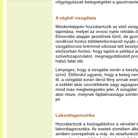
nőgyógyászati betegségeket a gasztroente
A végbél vizsgálata
Mindenképpen hozzátartozik az első vizsgá
tapintása, melyet az orvosi nyelv rektális d
Elmondás alapján ijesztőnek tűnő, de gyor
rendkívül fontos többletinformációt nyújtó 
vizsgálóorvos krémmel síkossá tett kesztyű
elsősorban fontos, hogy tapint-e például 
szövetszaporulatot, megnagyobbodott pros
hátsó falát stb.
Lényeges, hogy a vizsgálat során a keszt
színű. Előfordul ugyanis, hogy a beteg nem 
itt, a vizsgálat során derül fény annak ese
a széklet akár szurokfekete vagy agyagsze
mind más megbetegedés jelei. A vizsgálat
alsó része, melynek fájdalmassága szinté
jel.
Labordiagnosztika
Hozzátartozik a kivizsgáláshoz a vérvétel é
labordiagnosztika. Az esetek zömében álta
amiben szerepelnek a máj- és vesefunkciók