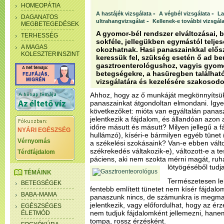
HOMEOPÁTIA
-
-
A hastájék vizsgálata
A végbél vizsgálata
La
DAGANATOS
-
ultrahangvizsgálat
Kellenek-e további vizsgál
MEGBETEGEDÉSEK
A gyomor-bél rendszer elváltozásai, 
TERHESSÉG
sokféle, jellegükben egymástól teljes
A MAGAS
okozhatnak. Hasi panaszainkkal elős
KOLESZTERINSZINT
keressük fel, szükség esetén ő ad be
gasztroenterológushoz, vagyis gyomo
betegségekre, a hasüregben található
vizsgálatára és kezelésére szakosod
Ahhoz, hogy az ő munkáját megkönnyítsük,
panaszainkat átgondoltan elmondani. Igy
következőket: mióta van egyáltalán panas
jelentkezik a fájdalom, és állandóan azon 
időre másutt és másutt? Milyen jellegű a f
NYÁRI EGÉSZSÉG
hullámzó), kíséri-e bármilyen egyéb tünet (
Vérnyomás
a székelési szokásaink? Van-e ebben vált
székrekedés váltakozik-e), változott-e a t
Térdfájdalom
páciens, aki nem szokta mérni magát, ruh
lötyögéséből tudja
TÉMÁINK
Természetesen le
BETEGSÉGEK
fentebb említett tünetet nem kísér fájdalo
BABA-MAMA
panaszunk nincs, de számunkra is megma
jelentkezik, vagy előfordulhat, hogy az ér
EGÉSZSÉGES
nem tudjuk fájdalomként jellemezni, hane
ÉLETMÓD
tompa, rossz érzésként.