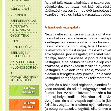
FOGYÓKÚRA
Az első találkozás alkalmával a szakorvos
EGÉSZSÉGES
végigkérdezi panaszainkat, kitér étkezési 
TÁPLÁLKOZÁS
tájékozódik az egyéb meglévő társbetegs
kezelésünkről, és fizikális vizsgálatot vége
VITAMINOK
SZÉPSÉGÁPOLÁS
ALTERNATÍV
A hastájék vizsgálata
GYÓGYÁSZAT
Nézzük először a fizikális vizsgálatot! A v
GYÓGYTEÁK
hasunkat szabaddá téve az orvos megtapin
SZEX
esetleges fájdalmas pontokról, és ha van
hasűri szervünkről (pl. máj, lép). Először c
PSZICHOLÓGIA
tájékozódó tapintást végez, majd ezt köv
SZENVEDÉLY-
erőkifejtéssel járó vizsgálat, amelynél má
BETEGSÉGEK
tapintja, hasonlítja össze. A jobb felhasi 
vastagbél, a bal felhasi területen a lép és
SZTÁR-ÉLETMÓDI
szakasza, a köldök feletti terület a gyomo
KÜLÖNÖS SORSOK
vastagbél, a köldök körüli régió, zömmel 
AZ
oldalán a féregnyúlvány (vakbél) és a vasta
ORVOSTUDOMÁNY
vastagbél betegségei válnak felismerhetőv
TÖRTÉNETÉBŐL
A jobb és a bal alhasi régióban jelentkező
vese eredetű, és nőknél nőgyógyászati m
felmerülhet. Az alhas középső részén a húg
méh is) helyezkedik el. Hozzátartozik a v
vizsgálata, és a sérvkapuk tapintása is (k
fizikális vizsgálat is alkalmat nyújt valamel
(a beteg panaszaival együtt), elkülönítve a