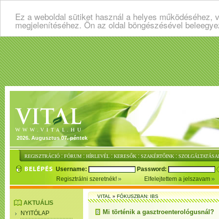
Ez a weboldal sütiket használ a helyes működéséhez, v
megjelenítéséhez. Ön az oldal böngészésével beleegye
2026. Augusztus 07. péntek
:
:
:
:
:
REGISZTRÁCIÓ
FÓRUM
HÍRLEVÉL
KERESŐK
SZAKÉRTŐINK
SZOLGÁLTATÁSA
Username:
Password:
Regisztrálni szeretnék!
Elfelejtettem a jelszavam
VITAL
»
FÓKUSZBAN: IBS
AKTUÁLIS
Mi történik a gasztroenterológusnál?
NYITÓLAP