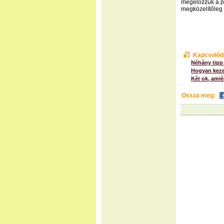
megelőzzük a pa
megközelítőleg
Kapcsolód
Néhány tipp
Hogyan keze
Két ok, amié
Ossza meg: