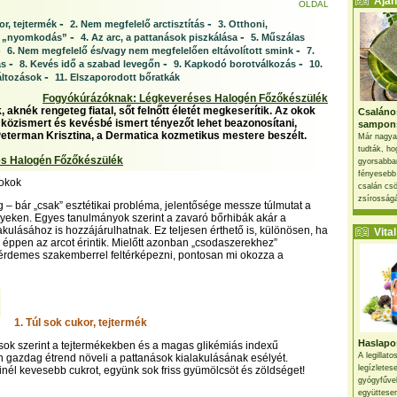
Ajánl
OLDAL
-
-
or, tejtermék
2. Nem megfelelő arctisztítás
3. Otthoni,
-
-
n „nyomkodás”
4. Az arc, a pattanások piszkálása
5. Műszálas
-
-
6. Nem megfelelő és/vagy nem megfelelően eltávolított smink
7.
-
-
-
ás
8. Kevés idő a szabad levegőn
9. Kapkodó borotválkozás
10.
-
áltozások
11. Elszaporodott bőratkák
Fogyókúrázóknak: Légkeveréses Halogén Főzőkészülék
 aknék rengeteg fiatal, sőt felnőtt életét megkeserítik. Az okok
Csaláno
közismert és kevésbé ismert tényezőt lehet beazonosítani,
sampon
eterman Krisztina, a Dermatica kozmetikus mestere beszélt.
Már nagya
tudták, ho
s Halogén Főzőkészülék
gyorsabban
fényesebb
 okok
csalán csö
zsírosságá
 – bár „csak” esztétikai probléma, jelentősége messze túlmutat a
yeken. Egyes tanulmányok szerint a zavaró bőrhibák akár a
akulásához is hozzájárulhatnak. Ez teljesen érthető is, különösen, ha
Vital 
éppen az arcot érintik. Mielőtt azonban „csodaszerekhez”
érdemes szakemberrel feltérképezni, pontosan mi okozza a
1. Túl sok cukor, tejtermék
Haslapos
sok szerint a tejtermékekben és a magas glikémiás indexű
A legillat
 gazdag étrend növeli a pattanások kialakulásának esélyét.
legízletes
él kevesebb cukrot, együnk sok friss gyümölcsöt és zöldséget!
gyógyfűve
együttesen