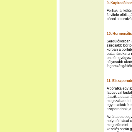
9. Kapkodó bo
Férfiaknál külö
felvitele előtt 
bánni a borotvá
10. Hormonális
Serdülőkorban 
zsírosabb bőr 
korban a bőrhib
pattanásokat a 
esetén gyógysze
súlyosabb akné 
fogamzásgátlók 
11. Elszaporod
A bőratka egy 
faggyúval táplál
játszik a patta
megszabadulni t
egyes atkák él
szaporodnak, a 
Az állapotot egy
helyreállítását
megszüntetni – 
kezelés során g