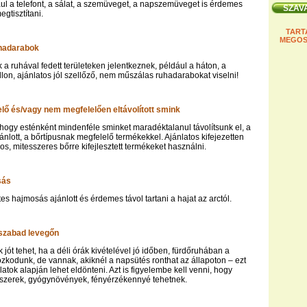
ául a telefont, a sálat, a szemüveget, a napszemüveget is érdemes
gtisztítani.
TART
MEGOS
uhadarabok
 a ruhával fedett területeken jelentkeznek, például a háton, a
llon, ajánlatos jól szellőző, nem műszálas ruhadarabokat viselni!
lő és/vagy nem megfelelően eltávolított smink
hogy esténként mindenféle sminket maradéktalanul távolítsunk el, a
jánlott, a bőrtípusnak megfelelő termékekkel. Ajánlatos kifejezetten
s, mitesszeres bőrre kifejlesztett termékeket használni.
sás
es hajmosás ajánlott és érdemes távol tartani a hajat az arctól.
 szabad levegőn
jót tehet, ha a déli órák kivételével jó időben, fürdőruhában a
zkodunk, de vannak, akiknél a napsütés ronthat az állapoton – ezt
atok alapján lehet eldönteni. Azt is figyelembe kell venni, hogy
szerek, gyógynövények, fényérzékennyé tehetnek.