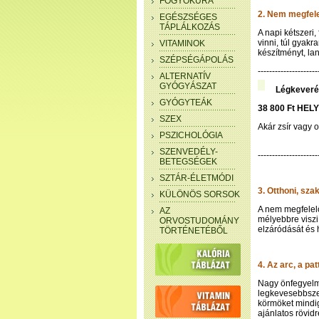
FOGYÓKÚRA
2. Nem megfelel
EGÉSZSÉGES
TÁPLÁLKOZÁS
A napi kétszeri
vinni, túl gyakr
VITAMINOK
készítményt, la
SZÉPSÉGÁPOLÁS
--------------------
ALTERNATÍV
GYÓGYÁSZAT
Légkeveré
GYÓGYTEÁK
38 800 Ft HELY
SZEX
Akár zsír vagy 
PSZICHOLÓGIA
SZENVEDÉLY-
---------------------
BETEGSÉGEK
SZTÁR-ÉLETMÓDI
3. Otthoni, sz
KÜLÖNÖS SORSOK
A nem megfelelő
AZ
mélyebbre viszi 
ORVOSTUDOMÁNY
elzáródását és
TÖRTÉNETÉBŐL
4. Az arc, a pa
Nagy önfegyelme
legkevesebbszer
körmöket mindig
ajánlatos rövid