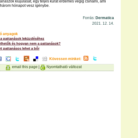
naszok kiújulását, egy teljes kúrát érdemes végig csinálni, ami
 három hónapot vesz igénybe.
Forrás:
Dermatica
2021. 12. 14.
ó anyagok
 a pattanások leküzdéséhez
lhetők és hogyan nem a pattanások?
rt pattanásos lehet a bőr
Kövessen minket:
email this page
|
Nyomtatható változat