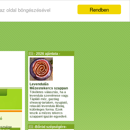
Rendben
 az oldal böngészésével
- 2026 ajánlata -
Levendulás
Mézestekercs szappan
Tökéletes választás, ha a
levendula szerelmese vagy.
Tápláló méz, gazdag
sheavaj-tartalom, nyugtató,
relaxáló levendula illóolaj,
különleges forma. Ezek
teszik a mézes tekercs
szappant igazán egyedivé.
ió
-Bőröd szépségére-
gészsége