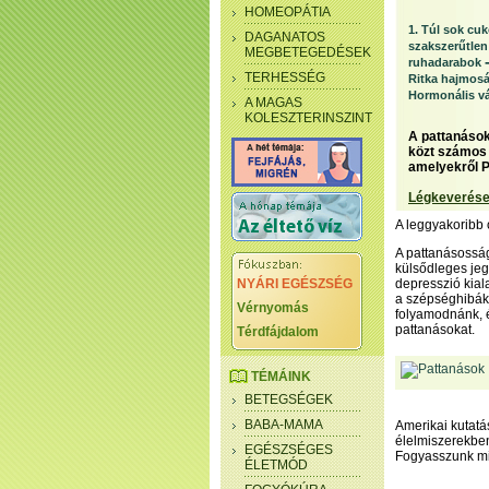
HOMEOPÁTIA
1. Túl sok cuk
DAGANATOS
szakszerűtle
MEGBETEGEDÉSEK
ruhadarabok
TERHESSÉG
Ritka hajmos
Hormonális v
A MAGAS
KOLESZTERINSZINT
A pattanások,
közt számos 
amelyekről P
Légkeverése
A leggyakoribb
A pattanásosság
külsődleges jeg
NYÁRI EGÉSZSÉG
depresszió kial
a szépséghibák 
Vérnyomás
folyamodnánk, 
pattanásokat.
Térdfájdalom
TÉMÁINK
BETEGSÉGEK
BABA-MAMA
Amerikai kutatá
élelmiszerekben
EGÉSZSÉGES
Fogyasszunk min
ÉLETMÓD