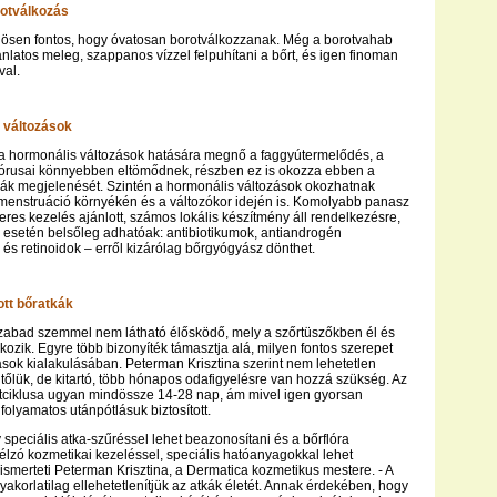
rotválkozás
nösen fontos, hogy óvatosan borotválkozzanak. Még a borotvahab
ajánlatos meleg, szappanos vízzel felpuhítani a bőrt, és igen finoman
val.
 változások
a hormonális változások hatására megnő a faggyútermelődés, a
pórusai könnyebben eltömődnek, részben ez is okozza ebben a
ák megjelenését. Szintén a hormonális változások okozhatnak
menstruáció környékén és a változókor idején is. Komolyabb panasz
res kezelés ajánlott, számos lokális készítmény áll rendelkezésre,
esetén belsőleg adhatóak: antibiotikumok, antiandrogén
és retinoidok – erről kizárólag bőrgyógyász dönthet.
ott bőratkák
szabad szemmel nem látható élősködő, mely a szőrtüszőkben él és
kozik. Egyre több bizonyíték támasztja alá, milyen fontos szerepet
nások kialakulásában. Peterman Krisztina szerint nem lehetetlen
őlük, de kitartó, több hónapos odafigyelésre van hozzá szükség. Az
etciklusa ugyan mindössze 14-28 nap, ám mivel igen gyorsan
folyamatos utánpótlásuk biztosított.
 speciális atka-szűréssel lehet beazonosítani és a bőrflóra
 célzó kozmetikai kezeléssel, speciális hatóanyagokkal lehet
ismerteti Peterman Krisztina, a Dermatica kozmetikus mestere. - A
yakorlatilag ellehetetlenítjük az atkák életét. Annak érdekében, hogy