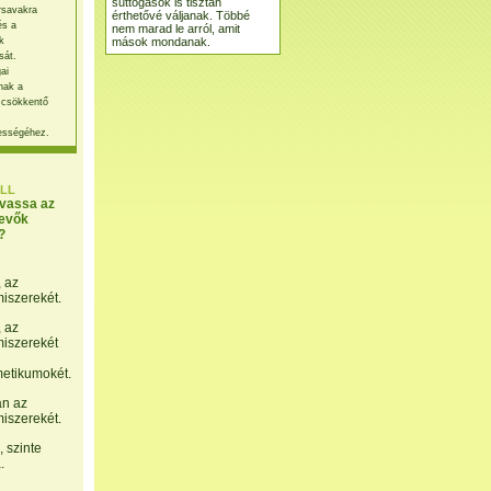
suttogások is tisztán
rsavakra
érthetővé váljanak. Többé
és a
nem marad le arról, amit
mások mondanak.
k
sát.
ai
nak a
 csökkentő
ességéhez.
LL
lvassa az
evők
?
, az
miszerekét.
, az
miszerekét
etikumokét.
án az
miszerekét.
 szinte
.