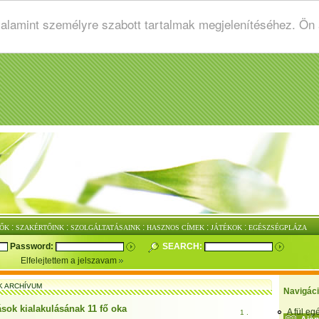
valamint személyre szabott tartalmak megjelenítéséhez. Ön
:
:
:
:
:
ŐK
SZAKÉRTŐINK
SZOLGÁLTATÁSAINK
HASZNOS CÍMEK
JÁTÉKOK
EGÉSZSÉGPLÁZA
Password:
SEARCH:
Elfelejtettem a jelszavam
K ARCHÍVUM
Navigác
ások kialakulásának 11 fő oka
A fül e
1 .