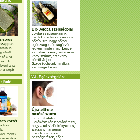
atunk
Bio Jojoba szépségolaj
Jojoba szépségolajunk
tökéletes választás minden
s-sörös
bőrtípusra, hogy bőröd
szappan
egészséges és sugárzó
legyen minden nap. Legyen
nyáink is
szó akár zsíros, pattanásos
gy sörtől
vagy száraz, érzékeny
 nő a haj,
bőrről, Jojoba
 lesz. A
Szépségolajunk mindig a
kkenti a haj
segítségedre lesz.
t, a korpát.
- Egészségpláza
ajánlatunk -
ajánló
Újratölthető
hallókészülék
Ez a Láthatatlan
ító koktél
Hallókészülék lehetővé teszi,
hogy a televíziót kényelmes,
osabb és
alacsony hangerőn
ebb
élvezhesse, és a
kből, melyek
beszélgetések, sőt a
 serkentik a