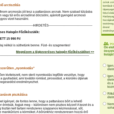
zsírok zsí
ő arctisztítás
bomlását 
tápanyago
, finom arcmosás jót tesz a pattanásos arcnak. Nem szabad túlzásba
felszívódá
an vagy túl erős arcradírral dörzsölni, ajánlott gyengéd arcmosó
Hatóanyag
ngyos vizet használni.
hozzájárul
testtömeg
----------------------------------HIRDETÉS-------------------------------------------
étrend
eredmény
ses Halogén Főzőkészülék:
ETT 15 990 Ft!
PO
olaj nélkül is süthetünk benne. Füst- és szagmentes!
Ön elo
összet
Megnézem a légkeveréses halogén főzőkészüléket >>
listáját
----------------------------------------------------------------------------------------
Igen
akszerűtlen „nyomkodás”
élel
en kivitelezett, nem steril nyomkodás legfőbb veszélye, hogy
Igen
a gyulladást, ami további romlást, pirosodást, a kiürülés útjának
élel
 hegesedést eredményezhet.
és a
kozm
Ritk
ttanások piszkálása
élel
t igényel, de fontos lenne, hogy a pattanásos bőrt a lehető
Nem,
 érintsük, fogjuk meg – különösen nem piszkos kézzel! A kezet és a
soha
 tisztán kell tartani rendszeres szappanos kézmosással, sőt,
re manikűrözni a körmöket. A bőrünkhöz rendszeresen hozzá érő