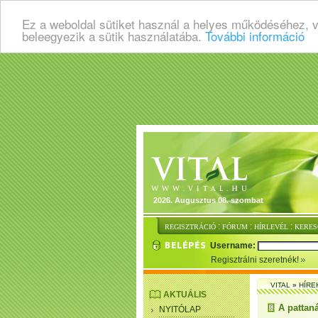
Ez a weboldal sütiket használ a helyes működéséhez, 
beleegyezik a sütik használatába.
További információ
2026. Augusztus 08. szombat
:
:
:
REGISZTRÁCIÓ
FÓRUM
HÍRLEVÉL
KERES
Username:
Regisztrálni szeretnék!
VITAL
»
HÍRE
AKTUÁLIS
A pattan
NYITÓLAP