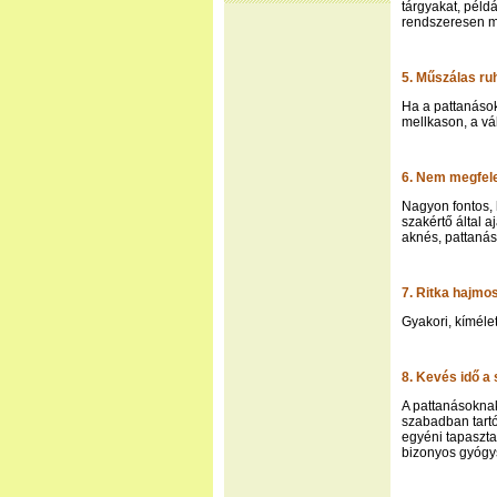
tárgyakat, péld
rendszeresen me
5. Műszálas r
Ha a pattanások
mellkason, a vá
6. Nem megfele
Nagyon fontos, 
szakértő által a
aknés, pattanáso
7. Ritka hajmo
Gyakori, kímélet
8. Kevés idő a
A pattanásoknak 
szabadban tartó
egyéni tapasztal
bizonyos gyógy