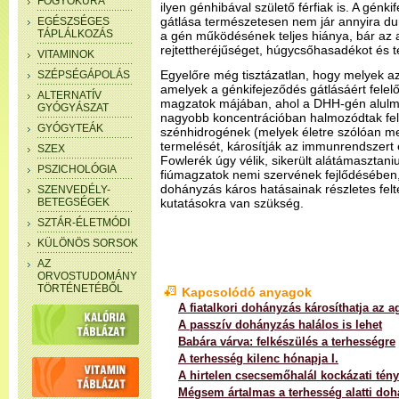
FOGYÓKÚRA
ilyen génhibával születő férfiak is. A génk
gátlása természetesen nem jár annyira d
EGÉSZSÉGES
TÁPLÁLKOZÁS
a gén működésének teljes hiánya, bár az
rejtettheréjűséget, húgycsőhasadékot és t
VITAMINOK
Egyelőre még tisztázatlan, hogy melyek a
SZÉPSÉGÁPOLÁS
amelyek a génkifejeződés gátlásáért felel
ALTERNATÍV
magzatok májában, ahol a DHH-gén alulmű
GYÓGYÁSZAT
nagyobb koncentrációban halmozódtak fel 
GYÓGYTEÁK
szénhidrogének (melyek életre szólóan m
termelését, károsítják az immunrendszert é
SZEX
Fowlerék úgy vélik, sikerült alátámasztan
PSZICHOLÓGIA
fiúmagzatok nemi szervének fejlődésében, 
dohányzás káros hatásainak részletes fe
SZENVEDÉLY-
BETEGSÉGEK
kutatásokra van szükség.
SZTÁR-ÉLETMÓDI
KÜLÖNÖS SORSOK
AZ
ORVOSTUDOMÁNY
TÖRTÉNETÉBŐL
Kapcsolódó anyagok
A fiatalkori dohányzás károsíthatja az ag
A passzív dohányzás halálos is lehet
Babára várva: felkészülés a terhességre
A terhesség kilenc hónapja I.
A hirtelen csecsemőhalál kockázati tén
Mégsem ártalmas a terhesség alatti do