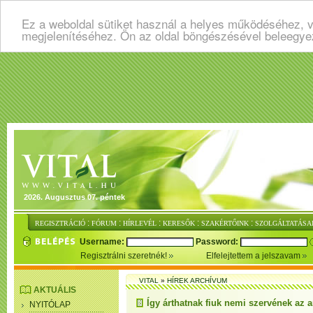
Ez a weboldal sütiket használ a helyes működéséhez, v
megjelenítéséhez. Ön az oldal böngészésével beleegye
2026. Augusztus 07. péntek
:
:
:
:
:
REGISZTRÁCIÓ
FÓRUM
HÍRLEVÉL
KERESŐK
SZAKÉRTŐINK
SZOLGÁLTATÁSA
Username:
Password:
Regisztrálni szeretnék!
Elfelejtettem a jelszavam
VITAL
»
HÍREK ARCHÍVUM
AKTUÁLIS
Így árthatnak fiuk nemi szervének az 
NYITÓLAP