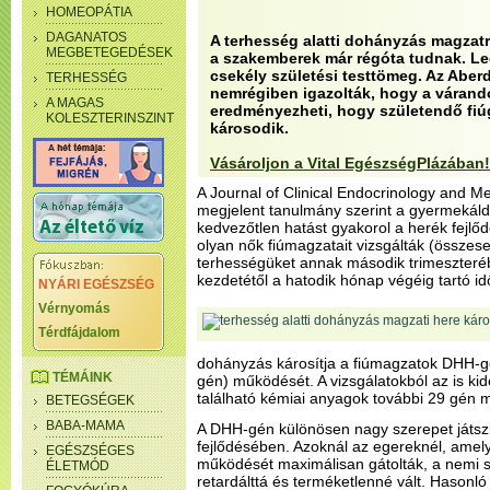
HOMEOPÁTIA
DAGANATOS
A terhesség alatti dohányzás magzatr
MEGBETEGEDÉSEK
a szakemberek már régóta tudnak. Le
csekély születési testtömeg. Az Aber
TERHESSÉG
nemrégiben igazolták, hogy a várand
A MAGAS
eredményezheti, hogy születendő fi
KOLESZTERINSZINT
károsodik.
Vásároljon a Vital EgészségPlázában!
A Journal of Clinical Endocrinology and M
megjelent tanulmány szerint a gyermekál
kedvezőtlen hatást gyakorol a herék fejlő
olyan nők fiúmagzatait vizsgálták (összese
terhességüket annak második trimeszteré
kezdetétől a hatodik hónap végéig tartó i
NYÁRI EGÉSZSÉG
Vérnyomás
Térdfájdalom
dohányzás károsítja a fiúmagzatok DHH-g
TÉMÁINK
gén) működését. A vizsgálatokból az is kid
található kémiai anyagok további 29 gén m
BETEGSÉGEK
BABA-MAMA
A DHH-gén különösen nagy szerepet játsz
fejlődésében. Azoknál az egereknél, amel
EGÉSZSÉGES
működését maximálisan gátolták, a nemi
ÉLETMÓD
retardálttá és terméketlenné vált. Hason