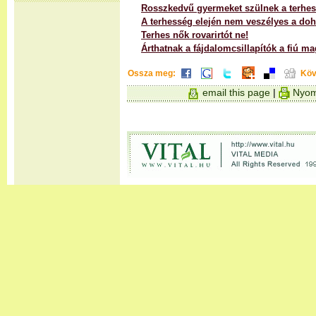
Rosszkedvű gyermeket szülnek a terhes
A terhesség elején nem veszélyes a do
Terhes nők rovarirtót ne!
Árthatnak a fájdalomcsillapítók a fiú m
Ossza meg:
Köv
email this page
|
Nyom