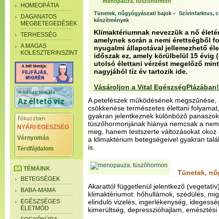
menopauza, tüszőhormon
HOMEOPÁTIA
-
Tünetek, nőgyógyászati bajok
Szívinfarktus, 
DAGANATOS
készítmények
MEGBETEGEDÉSEK
Klimaktériumnak nevezzük a nő életén
TERHESSÉG
amelynek során a nemi érettségből f
A MAGAS
nyugalmi állapotával jellemezhető él
KOLESZTERINSZINT
időszak ez, amely körülbelül 15 évig (
utolsó élettani vérzést megelőző mint
nagyjából tíz év tartozik ide.
Vásároljon a Vital EgészségPlázában!
A petefészek működésének megszűnése,
csökkenése természetes élettani folyama
gyakran jelentkeznek különböző panaszok
tüszőhormonjának hiánya nemcsak a nemi 
NYÁRI EGÉSZSÉG
meg, hanem testszerte változásokat okoz 
Vérnyomás
a klimaktérium betegségeivel gyakran tal
is.
Térdfájdalom
TÉMÁINK
Tünetek, nő
BETEGSÉGEK
Akarattól függetlenül jelentkező (vegetatív
BABA-MAMA
klimaktériumot: hőhullámok, szédülés, mig
EGÉSZSÉGES
elinduló vizelés, ingerlékenység, idegessé
ÉLETMÓD
kimerültség, depresszióhajlam, emésztési