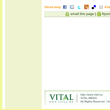
Ossza meg:
Köv
email this page
|
Nyom