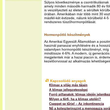
Súlyos következménye a csontritkulásnak
amely minden második-harmadik 80 év fölöt
is veszélyezteti az életet: a sérültek körü
órában. Amerikában már több mint 30 es
másfél-két évtizede, nálunk körülbelül 4-5
rendszeres tüszőhormonpótlását.
Hormonpótló készítmények
Az Amerikai Egyesült Államokban a posz
használ panaszai enyhítésére és a hossz
valamilyen hormonpótló készítményt, míg
mindössze 4-6%. A modern, új generációs
megjelentek már a hazai piacon is, érdeme
kezelőorvossal az alkalmazás lehetőségeir
Kapcsolódó anyagok
Klimax a világ más tájain
A klimax jellegzetességei
Forró pillanatok: klimax idején jelentk
Milyen a férfi, ha a klimax utoléri?
Cseppet se tűrje! – Az inkontinencia
Nő a koleszterinszint a menopauza sor