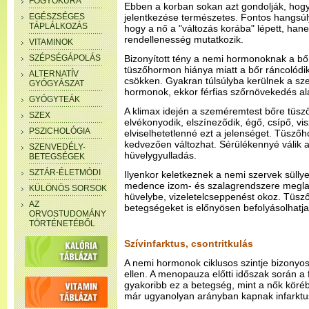
FOGYÓKÚRA
Ebben a korban sokan azt gondolják, hogy 
EGÉSZSÉGES
jelentkezése természetes. Fontos hangsúl
TÁPLÁLKOZÁS
hogy a nő a "változás korába" lépett, ha
rendellenesség mutatkozik.
VITAMINOK
SZÉPSÉGÁPOLÁS
Bizonyított tény a nemi hormonoknak a bőr
tüszőhormon hiánya miatt a bőr ráncolódik,
ALTERNATÍV
csökken. Gyakran túlsúlyba kerülnek a szerv
GYÓGYÁSZAT
hormonok, ekkor férfias szőrnövekedés ala
GYÓGYTEÁK
A klimax idején a szeméremtest bőre tüs
SZEX
elvékonyodik, elszíneződik, égő, csípő, vis
PSZICHOLÓGIA
elviselhetetlenné ezt a jelenséget. Tüsző
kedvezően változhat. Sérülékennyé válik 
SZENVEDÉLY-
hüvelygyulladás.
BETEGSÉGEK
SZTÁR-ÉLETMÓDI
Ilyenkor keletkeznek a nemi szervek sülly
medence izom- és szalagrendszere meglazu
KÜLÖNÖS SORSOK
hüvelybe, vizeletelcseppenést okoz. Tüs
AZ
betegségeket is előnyösen befolyásolhatja
ORVOSTUDOMÁNY
TÖRTÉNETÉBŐL
Szívinfarktus, csontritkulás
A nemi hormonok ciklusos szintje bizonyos
ellen. A menopauza előtti időszak során a 
gyakoribb ez a betegség, mint a nők köré
már ugyanolyan arányban kapnak infarktust