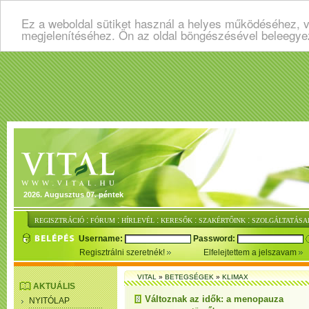
Ez a weboldal sütiket használ a helyes működéséhez, v
megjelenítéséhez. Ön az oldal böngészésével beleegye
2026. Augusztus 07. péntek
:
:
:
:
:
REGISZTRÁCIÓ
FÓRUM
HÍRLEVÉL
KERESŐK
SZAKÉRTŐINK
SZOLGÁLTATÁSA
Username:
Password:
Regisztrálni szeretnék!
Elfelejtettem a jelszavam
VITAL
»
BETEGSÉGEK
»
KLIMAX
AKTUÁLIS
Változnak az idők: a menopauza
NYITÓLAP