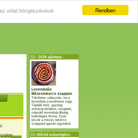
Rendben
 az oldal böngészésével
- 2026 ajánlata -
Levendulás
Mézestekercs szappan
Tökéletes választás, ha a
levendula szerelmese vagy.
Tápláló méz, gazdag
sheavaj-tartalom, nyugtató,
relaxáló levendula illóolaj,
különleges forma. Ezek
teszik a mézes tekercs
szappant igazán egyedivé.
ió
-Bőröd szépségére-
gészsége