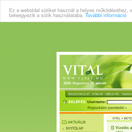
Ez a weboldal sütiket használ a helyes működéséhez, 
beleegyezik a sütik használatába.
További információ
2026. Augusztus 07. péntek
:
:
:
REGISZTRÁCIÓ
FÓRUM
HÍRLEVÉL
KERES
Username:
Regisztrálni szeretnék!
VITAL
»
BET
AKTUÁLIS
Vizelés a
NYITÓLAP