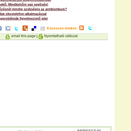
sekő: Mindkettőre van segítség!
tőzésnél mindig szükséges az antibiotikum?
álat okostelefon-alkalmazással
gproblémák figyelmeztető jelei
Kövessen minket:
email this page
|
Nyomtatható változat