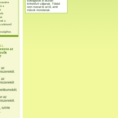
suttogások is tisztán
rsavakra
érthetővé váljanak. Többé
és a
nem marad le arról, amit
mások mondanak.
k
sát.
ai
nak a
 csökkentő
ességéhez.
LL
lvassa az
evők
?
, az
miszerekét.
, az
miszerekét
etikumokét.
án az
miszerekét.
 szinte
.