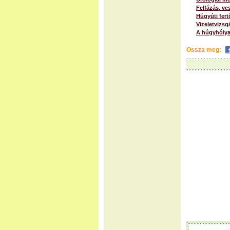
Felfázás, ve
Húgyúti fer
Vizeletvizsg
A húgyhólya
Ossza meg: