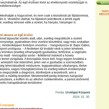
 használatnak. Az égő érzésen kívül az elvékonyodó vizeletsugár is
rendellenességre.
TART
MEGOS
kkolhatják a húgycsövet, és nem csak a kiürülésük jár fájdalommal,
és is. Vesekőre utalhat, ha fájdalom jelentkezik a derék egyik
, esetleg véressé válik a vizelet, ha hányás, hányinger is
i okozza az égő érzést
almat tapasztal vizelés alatt, után, esetleg megváltozik a vizelet
ennyisége, gyakrabban érez vizelési késztetést, vagy más szokatlan
ik, mindenképpen forduljon orvoshoz – hangsúlyozza dr. Bajor Gábor,
pont urológusa. – A fentieken túl további okok is jelen lehetnek,
y krónikus (esetleg elhanyagolt) gyulladása, fertőzése, a vaginalis
ly miatt - kivizsgálás során - feltétlenül indokolt a hüvely
s kenet vizsgálata. A kivizsgálás része kell, hogy legyen továbbá a
t, amelyből már kiderülhet, jelen van-e gyulladás a szervezetben.
ség lehet képalkotó módszerre, leggyakrabban ultrahangra, illetve
zkópiára, vagyis hólyagtükrözésre és esetleg kálium-érzékenységi
 Ha megszületik a diagnózis, dönthetünk a kezelésről, ami a
ástól a műtétig terjedhet. Mindemellett pedig érdemes hangsúlyt
ogyasztásra, a koffein és az alkohol csökkentésére, a pamut alsónemű
izelés halogatásának kerülésére.
Forrás:
Urológiai Központ
2024. 01. 30.
ó anyagok
egbetegedések kisgyermekkorban