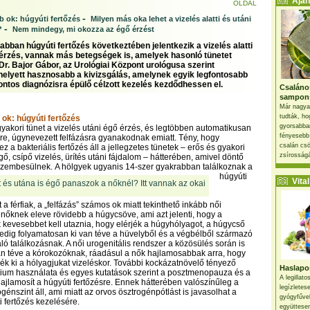
Ajánl
OLDAL
-
b ok: húgyúti fertőzés
Milyen más oka lehet a vizelés alatti és utáni
-
?
Nem mindegy, mi okozza az égő érzést
abban húgyúti fertőzés következtében jelentkezik a vizelés alatti
 érzés, vannak más betegségek is, amelyek hasonló tünetet
Dr. Bajor Gábor, az Urológiai Központ urológusa szerint
helyett hasznosabb a kivizsgálás, amelynek egyik legfontosabb
pontos diagnózisra épülő célzott kezelés kezdődhessen el.
Csaláno
sampon
Már nagya
tudták, ho
 ok: húgyúti fertőzés
gyorsabban
akori tünet a vizelés utáni égő érzés, és legtöbben automatikusan
fényesebb
sre, úgynevezett felfázásra gyanakodnak emiatt. Tény, hogy
csalán csö
 a bakteriális fertőzés áll a jellegzetes tünetek – erős és gyakori
zsírosságá
égő, csípő vizelés, ürítés utáni fájdalom – hátterében, amivel döntő
szembesülnek.
A hölgyek ugyanis 14-szer gyakrabban találkoznak a
húgyúti
Vital 
t a férfiak, a „felfázás” számos ok miatt tekinthető inkább női
nőknek eleve rövidebb a húgycsöve, ami azt jelenti, hogy a
kevesebbet kell utaznia, hogy elérjék a húgyhólyagot, a húgycső
dig folyamatosan ki van téve a hüvelyből és a végbélből származó
ló találkozásnak. A női urogenitális rendszer a közösülés során is
n téve a kórokozóknak, ráadásul a nők hajlamosabbak arra, hogy
tsék ki a hólyagjukat vizeléskor. További kockázatnövelő tényező
Haslapos
rium használata és egyes kutatások szerint a posztmenopauza és a
A legillat
jlamosít a húgyúti fertőzésre. Ennek hátterében valószínűleg a
legízletes
énszint áll, ami miatt az orvos ösztrogénpótlást is javasolhat a
gyógyfűve
i fertőzés kezelésére.
együttesen