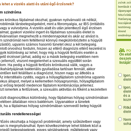
zsírok zsí
lehet a vizelés alatti és utáni égő érzésnek?
bomlását 
tápanyago
om szindróma
felszívódá
Hatóanyag
tes krónikus fájdalmat okozhat, gyakran nyilvánvaló ok nélkül,
hozzájárul
oblémák társbetegségeként, mint a fibromyalgia, az IBS (irritábilis
testtömeg
vagy a vulvodynia. A vizelés alatt és után jelentkező égő érzésen
étrend
almat, gyakori vizelési ingert és fájdalmas szexuális életet is
eredmény
ilvánvalóan megnehezíti a mindennapokat és akár az alvást is.
m szindrómát nem feltétlenül könnyű megkülönböztetni a húgyúti
fázástól), ugyanis számos hasonló tünetet okoz a két betegség.
lott orvoshoz fordulni, hiszen az eltérő diagnózis eltérő kezelést is
PO
egyik különbség az lehet, hogy míg a húgyúti fertőzés esetén a
Ön elo
égető érzéssel járhat, addig ez a másik betegség esetében nem
összet
jellemző, viszont megjelenhet a szexuális együttlét során
listáját
lom. Ha pedig a húgyúti fertőzés krónikussá válik, vagyis a
kahártyájának bakteriális gyulladása tartósan fennáll, akkor
intően kell felállítani a diagnózist, hiszen nagy az átfedés a
Igen
z interstitialis cystitis, vagyis a hólyagfájdalom szindróma ugyanis
élel
nikus állapot, melyet a kellemetlen hólyagnyomás, hólyagfájdalom
az erősig terjedő medencei fájdalom kombinációja jellemez.
Igen
özt ismertek a fertőzések, a szexuális aktivitás és főként a kezeletlen
élel
és a
közti diagnosztikus különbség, hogy fájdalmas hólyag szindrómában
kozm
etében általában nincs baktérium. Ugyanakkor a tünetek
k, ha a fájdalmas hólyag szindrómában szenvedő beteg húgyúti
Ritk
élel
turális rendellenességei
Nem,
rtőzés okozhatja a húgycső problémáit, amely szűkületben vagy
soha
an is megnyilvánulhat. Ilyen következménye lehet többek közt a
 terjedő betegségeknek, egyes sérüléseknek, műtéteknek vagy