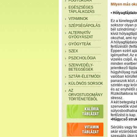
FOGYÓKÚRA
Milyen más oka 
EGÉSZSÉGES
TÁPLÁLKOZÁS
•
Hólyagfájdal
VITAMINOK
Ez a tünetegyüt
sokszor olyan pr
SZÉPSÉGÁPOLÁS
bél szindróma) 
ALTERNATÍV
kívül hólyagfájd
GYÓGYÁSZAT
okozhat, ami ny
A hólyagfájdalo
GYÓGYTEÁK
fertőzéstől (fel
Éppen ezért aján
SZEX
igényelhet. Az 
PSZICHOLÓGIA
vizelés csípő, 
minden esetben 
SZENVEDÉLY-
jelentkező fájda
BETEGSÉGEK
húgyhólyag nyál
SZTÁR-ÉLETMÓDI
valóban körültek
panaszok közt. A
KÜLÖNÖS SORSOK
szintén egy kró
és az enyhétől 
AZ
Rizikófaktorai k
ORVOSTUDOMÁNY
stressz.
TÖRTÉNETÉBŐL
A két betegség 
szenvedők vizel
súlyosbodhatna
fertőzést is kap.
•
Húgycső struk
Sérülés vagy fe
akár elzáródásb
szexuális úton