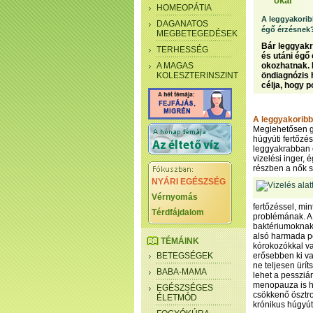
okai
HOMEOPÁTIA
A leggyakorib
DAGANATOS
égő érzésnek
MEGBETEGEDÉSEK
Bár leggyakr
TERHESSÉG
és utáni égő
A MAGAS
okozhatnak. 
KOLESZTERINSZINT
öndiagnózis 
célja, hogy 
A leggyakoribb
Meglehetősen gy
húgyúti fertőzé
leggyakrabban ez
vizelési inger, 
részben a nők 
NYÁRI EGÉSZSÉG
Vérnyomás
fertőzéssel, min
Térdfájdalom
problémának. A 
baktériumoknak 
alsó harmada pe
TÉMÁINK
kórokozókkal va
BETEGSÉGEK
erősebben ki va
ne teljesen ürí
BABA-MAMA
lehet a pessziá
menopauza is ha
EGÉSZSÉGES
csökkenő ösztrog
ÉLETMÓD
krónikus húgyút