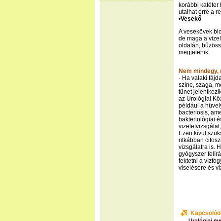
korábbi katéter
utalhat erre a 
•
Vesekő
A vesekövek blo
de maga a vizel
oldalán, bűzössé
megjelenik.
Nem mindegy, m
- Ha valaki fájd
színe, szaga, m
tünet jelentkez
az Urológiai Köz
például a hüvel
bacteriosis, ame
bakteriológiai é
vizeletvizsgála
Ezen kívül szük
ritkábban citos
vizsgálatra is.
gyógyszer felír
fektetni a vízf
viselésére és v
Kapcsolód
Urológiai m