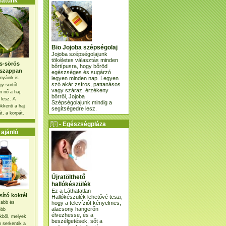
atunk
Bio Jojoba szépségolaj
Jojoba szépségolajunk
tökéletes választás minden
s-sörös
bőrtípusra, hogy bőröd
szappan
egészséges és sugárzó
legyen minden nap. Legyen
nyáink is
szó akár zsíros, pattanásos
gy sörtől
vagy száraz, érzékeny
 nő a haj,
bőrről, Jojoba
 lesz. A
Szépségolajunk mindig a
kkenti a haj
segítségedre lesz.
t, a korpát.
- Egészségpláza
ajánlatunk -
ajánló
Újratölthető
hallókészülék
Ez a Láthatatlan
ító koktél
Hallókészülék lehetővé teszi,
hogy a televíziót kényelmes,
osabb és
alacsony hangerőn
ebb
élvezhesse, és a
kből, melyek
beszélgetések, sőt a
 serkentik a