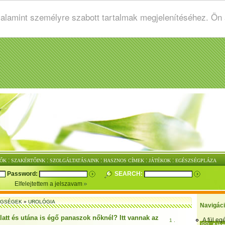
valamint személyre szabott tartalmak megjelenítéséhez. Ön
:
:
:
:
:
ŐK
SZAKÉRTŐINK
SZOLGÁLTATÁSAINK
HASZNOS CÍMEK
JÁTÉKOK
EGÉSZSÉGPLÁZA
Password:
SEARCH:
Elfelejtettem a jelszavam
EGSÉGEK
»
UROLÓGIA
Navigác
latt és utána is égő panaszok nőknél? Itt vannak az
A fül e
1 .