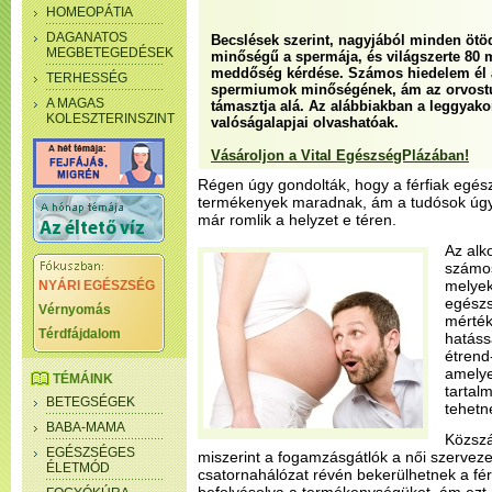
HOMEOPÁTIA
DAGANATOS
Becslések szerint, nagyjából minden ötöd
MEGBETEGEDÉSEK
minőségű a spermája, és világszerte 80 mi
meddőség kérdése. Számos hiedelem él a
TERHESSÉG
spermiumok minőségének, ám az orvos
A MAGAS
támasztja alá. Az alábbiakban a leggyakor
KOLESZTERINSZINT
valóságalapjai olvashatóak.
Vásároljon a Vital EgészségPlázában!
Régen úgy gondolták, hogy a férfiak egés
termékenyek maradnak, ám a tudósok úgy v
már romlik a helyzet e téren.
Az alk
számos
melyek
NYÁRI EGÉSZSÉG
egész
Vérnyomás
mérték
Térdfájdalom
hatáss
étrend
amelye
TÉMÁINK
tartal
BETEGSÉGEK
tehetn
BABA-MAMA
Közszá
EGÉSZSÉGES
miszerint a fogamzásgátlók a női szervezet
ÉLETMÓD
csatornahálózat révén bekerülhetnek a fér