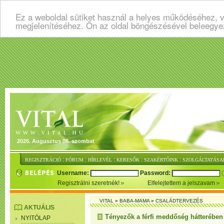
Ez a weboldal sütiket használ a helyes működéséhez, v
megjelenítéséhez. Ön az oldal böngészésével beleegye
2026. Augusztus 08. szombat
:
:
:
:
:
REGISZTRÁCIÓ
FÓRUM
HÍRLEVÉL
KERESŐK
SZAKÉRTŐINK
SZOLGÁLTATÁSA
Username:
Password:
Regisztrálni szeretnék!
Elfelejtettem a jelszavam
VITAL
»
BABA-MAMA
»
CSALÁDTERVEZÉS
AKTUÁLIS
Tényezők a férfi meddőség hátterében
NYITÓLAP