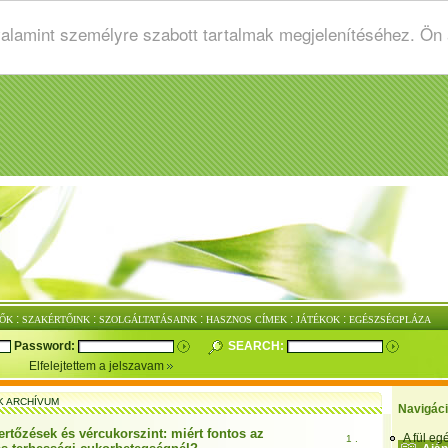
valamint személyre szabott tartalmak megjelenítéséhez. Ön
:
:
:
:
:
ŐK
SZAKÉRTŐINK
SZOLGÁLTATÁSAINK
HASZNOS CÍMEK
JÁTÉKOK
EGÉSZSÉGPLÁZA
Password:
SEARCH:
Elfelejtettem a jelszavam
K ARCHÍVUM
Navigác
ertőzések és vércukorszint: miért fontos az
A fül e
1 .