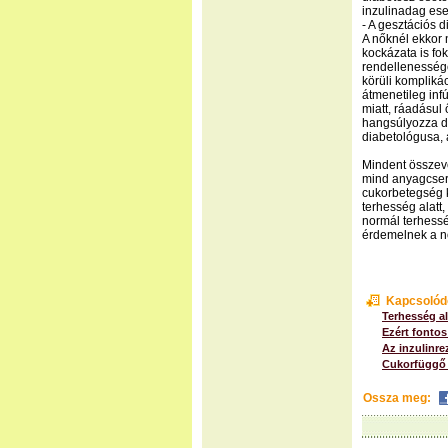
inzulinadag ese
- A gesztációs 
A nőknél ekkor 
kockázata is fo
rendellenessége
körüli kompliká
átmenetileg infú
miatt, ráadásul
hangsúlyozza d
diabetológusa, 
Mindent összev
mind anyagcsere
cukorbetegség k
terhesség alatt
normál terhessé
érdemelnek a n
Kapcsolód
Terhesség al
Ezért fontos
Az inzulinre
Cukorfüggő 
Ossza meg: