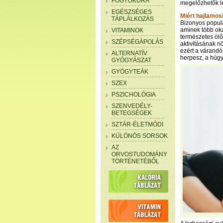
FOGYÓKÚRA
megelőzhetők 
EGÉSZSÉGES
Miért hajlamos
TÁPLÁLKOZÁS
Bizonyos populá
aminek több oka
VITAMINOK
természetes ölő
SZÉPSÉGÁPOLÁS
aktivitásának 
ezért a várandó
ALTERNATÍV
herpesz, a húgyú
GYÓGYÁSZAT
GYÓGYTEÁK
SZEX
PSZICHOLÓGIA
SZENVEDÉLY-
BETEGSÉGEK
SZTÁR-ÉLETMÓDI
KÜLÖNÖS SORSOK
AZ
ORVOSTUDOMÁNY
TÖRTÉNETÉBŐL