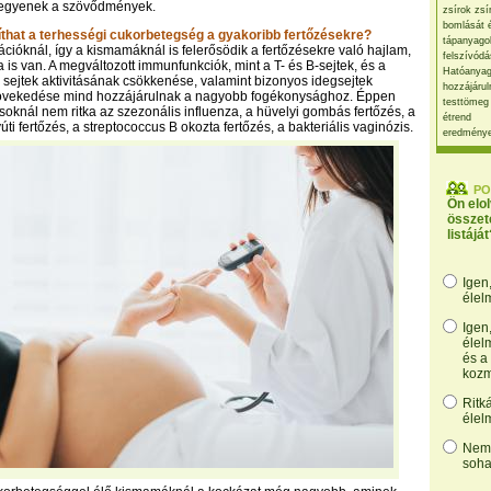
legyenek a szövődmények.
zsírok zsí
bomlását 
íthat a terhességi cukorbetegség a gyakoribb fertőzésekre?
tápanyago
cióknál, így a kismamáknál is felerősödik a fertőzésekre való hajlam,
felszívódá
 is van. A megváltozott immunfunkciók, mint a T- és B-sejtek, és a
Hatóanyag
 sejtek aktivitásának csökkenése, valamint bizonyos idegsejtek
hozzájárul
növekedése mind hozzájárulnak a nagyobb fogékonysághoz. Éppen
testtömeg
soknál nem ritka az szezonális influenza, a hüvelyi gombás fertőzés, a
étrend
ti fertőzés, a streptococcus B okozta fertőzés, a bakteriális vaginózis.
eredmény
PO
Ön elo
összet
listáját
Igen
élel
Igen
élel
és a
kozm
Ritk
élel
Nem,
soha