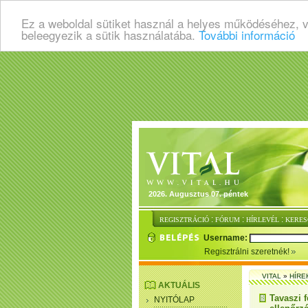
Ez a weboldal sütiket használ a helyes működéséhez, 
beleegyezik a sütik használatába.
További információ
2026. Augusztus 07. péntek
:
:
:
REGISZTRÁCIÓ
FÓRUM
HÍRLEVÉL
KERES
Username:
Regisztrálni szeretnék!
VITAL
»
HÍRE
AKTUÁLIS
Tavaszi f
NYITÓLAP