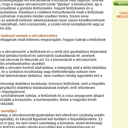
ukorbetegséggel élő kismamáknál a kockázat még nagyobb, aminek
, hogy a magas vércukorszint szinte "táplálja" a kórokozókat, így a
onyabbak a gombás fertőzésekre, húgyúti fertőzésekre és a
ulladásra. Ráadásul a csökkent immunfunkciók miatt a fertőzések
TART
ulhatnak. A kezelés minden esetben fontos, hiszen korai
MEGOS
és az adekvát módszer alkalmazásával olyan súlyos következmények
malizálható, mint a koraszülés, a szülés körüli komplikációk vagy az
si súly.
s hatással vannak a vércukorszintre
zefüggések miatt érdemes megvizsgálni, hogyan hatnak a fertőzések
a vércukorszint: a fertőzések és a velük járó gyulladásos folyamatok
at (például kortizolt és adrenalint) szabadítanak fel, amelyek
nciát okoznak és fokozzák azt. Ez a kismamánál a vércukorszint
entős emelkedéséhez vezethet.
k a vércukor kontroll alatt tartása: a betegség alatt a diéta betartása
, és a szokásos inzulinadag vagy életmódterápia sokszor nem
ál tartományban tartáshoz. Ilyen esetben mindig egyeztetni kell a
.
erhességi diabétesz kockázata: bizonyos fertőzések, mint a Hepatitis
 gesztációs diabétesz kialakulásának esélyét, erről előzetesen
 a nőgyógyásszal.
szövődmények rizikója: a fertőzések és a rossz anyagcsere állapot
zhatják a koraszülés, a burokrepedés, illetve a magzatot érintő
ckázatát.
 teendője?
teg, a vércukorszintet gyakrabban kell ellenőrizni (szükség esetén
gálattal), és fokozott figyelmet kell fordítani a folyadékbevitelre. Ez
n is igaz, ha nem ismert cukorbeteg a kismama. Ismert terhességi
n fertőzés esetén mindig konzultálni kell a diabetológussal az