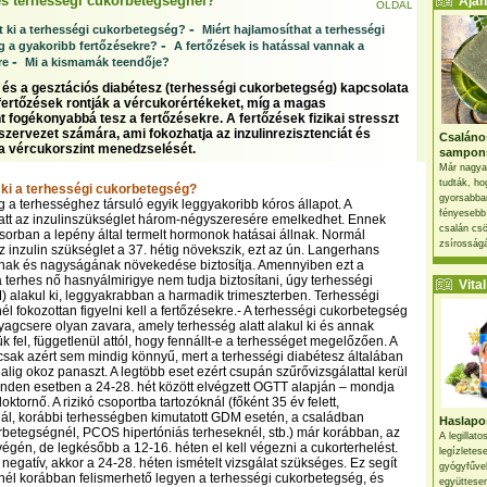
és terhességi cukorbetegségnél?
Ajánl
OLDAL
-
at ki a terhességi cukorbetegség?
Miért hajlamosíthat a terhességi
-
 a gyakoribb fertőzésekre?
A fertőzések is hatással vannak a
-
re
Mi a kismamák teendője?
 és a gesztációs diabétesz (terhességi cukorbetegség) kapcsolata
 fertőzések rontják a vércukorértékeket, míg a magas
t fogékonyabbá tesz a fertőzésekre. A fertőzések fizikai stresszt
szervezet számára, ami fokozhatja az inzulinrezisztenciát és
Csaláno
a vércukorszint menedzselését.
sampon
Már nagya
tudták, ho
t ki a terhességi cukorbetegség?
gyorsabban
 a terhességhez társuló egyik leggyakoribb kóros állapot. A
fényesebb
att az inzulinszükséglet három-négyszeresére emelkedhet. Ennek
csalán csö
sorban a lepény által termelt hormonok hatásai állnak. Normál
zsírosságá
 inzulin szükséglet a 37. hétig növekszik, ezt az ún. Langerhans
nak és nagyságának növekedése biztosítja. Amennyiben ezt a
a terhes nő hasnyálmirigye nem tudja biztosítani, úgy terhességi
Vital 
 alakul ki, leggyakrabban a harmadik trimeszterben. Terhességi
l fokozottan figyelni kell a fertőzésekre.- A terhességi cukorbetegség
yagcsere olyan zavara, amely terhesség alatt alakul ki és annak
 fel, függetlenül attól, hogy fennállt-e a terhességet megelőzően. A
csak azért sem mindig könnyű, mert a terhességi diabétesz általában
alig okoz panaszt. A legtöbb eset ezért csupán szűrővizsgálattal kerül
inden esetben a 24-28. hét között elvégzett OGTT alapján – mondja
tornő. A rizikó csoportba tartozóknál (főként 35 év felett,
ál, korábbi terhességben kimutatott GDM esetén, a családban
Haslapos
rbetegségnél, PCOS hipertóniás terheseknél, stb.) már korábban, az
A legillat
 végén, de legkésőbb a 12-16. héten el kell végezni a cukorterhelést.
legízletes
egatív, akkor a 24-28. héten ismételt vizsgálat szükséges. Ez segít
gyógyfűve
él korábban felismerhető legyen a terhességi cukorbetegség, és
együttesen