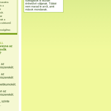
suttogások is tisztán
rsavakra
érthetővé váljanak. Többé
és a
nem marad le arról, amit
mások mondanak.
k
sát.
ai
nak a
 csökkentő
ességéhez.
LL
lvassa az
evők
?
, az
miszerekét.
, az
miszerekét
etikumokét.
án az
miszerekét.
 szinte
.