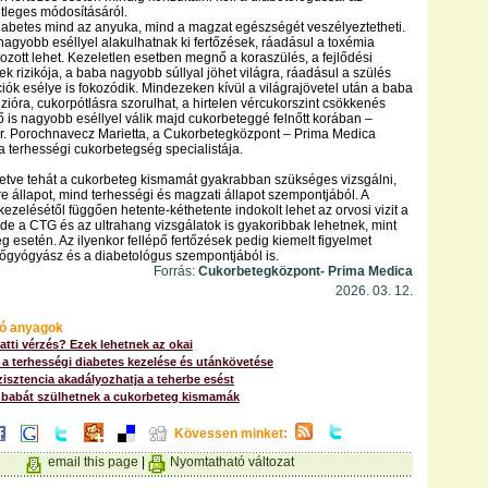
tleges módosításáról.
diabetes mind az anyuka, mind a magzat egészségét veszélyeztetheti.
nagyobb eséllyel alakulhatnak ki fertőzések, ráadásul a toxémia
kozott lehet. Kezeletlen esetben megnő a koraszülés, a fejlődési
k rizikója, a baba nagyobb súllyal jöhet világra, ráadásul a szülés
ciók esélye is fokozódik. Mindezeken kívül a világrajövetel után a baba
zióra, cukorpótlásra szorulhat, a hirtelen vércukorszint csökkenés
 ő is nagyobb eséllyel válik majd cukorbeteggé felnőtt korában –
r. Porochnavecz Marietta, a Cukorbetegközpont – Prima Medica
a terhességi cukorbetegség specialistája.
etve tehát a cukorbeteg kismamát gyakrabban szükséges vizsgálni,
 állapot, mind terhességi és magzati állapot szempontjából. A
ezelésétől függően hetente-kéthetente indokolt lehet az orvosi vizit a
, de a CTG és az ultrahang vizsgálatok is gyakoribbak lehetnek, mint
g esetén. Az ilyenkor fellépő fertőzések pedig kiemelt figyelmet
őgyógyász és a diabetológus szempontjából is.
Forrás:
Cukorbetegközpont- Prima Medica
2026. 03. 12.
ó anyagok
atti vérzés? Ezek lehetnek az okai
 a terhességi diabetes kezelése és utánkövetése
zisztencia akadályozhatja a teherbe esést
babát szülhetnek a cukorbeteg kismamák
Kövessen minket:
email this page
|
Nyomtatható változat