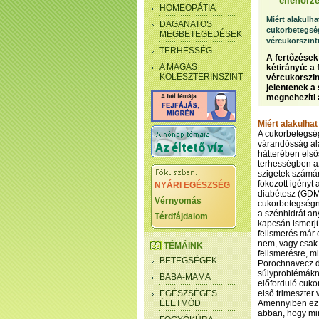
ellenőrz
HOMEOPÁTIA
Miért alakulh
DAGANATOS
cukorbetegség
MEGBETEGEDÉSEK
vércukorszint
TERHESSÉG
A fertőzések
A MAGAS
kétirányú: a
KOLESZTERINSZINT
vércukorszin
jelentenek a 
megnehezíti 
Miért alakulha
A cukorbetegség
várandósság al
hátterében első
terhességben az
szigetek számá
fokozott igényt 
NYÁRI EGÉSZSÉG
diabétesz (GDM)
Vérnyomás
cukorbetegségné
a szénhidrát an
Térdfájdalom
kapcsán ismerjük
felismerés már 
nem, vagy csak 
TÉMÁINK
felismerésre, m
BETEGSÉGEK
Porochnavecz dok
súlyproblémákn
BABA-MAMA
előforduló cuko
EGÉSZSÉGES
első trimeszter
ÉLETMÓD
Amennyiben ez n
abban, hogy min