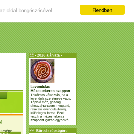
Rendben
 az oldal böngészésével
- 2026 ajánlata -
Levendulás
Mézestekercs szappan
Tökéletes választás, ha a
levendula szerelmese vagy.
Tápláló méz, gazdag
sheavaj-tartalom, nyugtató,
relaxáló levendula illóolaj,
különleges forma. Ezek
teszik a mézes tekercs
szappant igazán egyedivé.
ió
-Bőröd szépségére-
gészsége