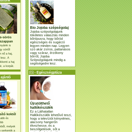
atunk
Bio Jojoba szépségolaj
Jojoba szépségolajunk
tökéletes választás minden
s-sörös
bőrtípusra, hogy bőröd
szappan
egészséges és sugárzó
legyen minden nap. Legyen
nyáink is
szó akár zsíros, pattanásos
gy sörtől
vagy száraz, érzékeny
 nő a haj,
bőrről, Jojoba
 lesz. A
Szépségolajunk mindig a
kkenti a haj
segítségedre lesz.
t, a korpát.
- Egészségpláza
ajánlatunk -
ajánló
Újratölthető
hallókészülék
Ez a Láthatatlan
ító koktél
Hallókészülék lehetővé teszi,
hogy a televíziót kényelmes,
osabb és
alacsony hangerőn
ebb
élvezhesse, és a
kből, melyek
beszélgetések, sőt a
 serkentik a