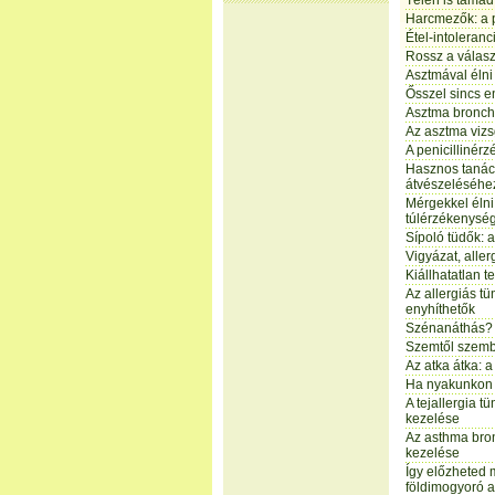
Télen is támad 
Harcmezők: a p
Étel-intoleranc
Rossz a válasz
Asztmával élni
Ősszel sincs e
Asztma bronch
Az asztma vizs
A penicillinérz
Hasznos tanác
átvészeléséhe
Mérgekkel élni
túlérzékenysé
Sípoló tüdők: 
Vigyázat, aller
Kiállhatatlan t
Az allergiás t
enyhíthetők
Szénanáthás? 
Szemtől szemb
Az atka átka: a
Ha nyakunkon 
A tejallergia t
kezelése
Az asthma bro
kezelése
Így előzheted
földimogyoró al