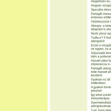
megelőzés és a
Hogyan vizsgál
Speciális étren
Parlagfű immun
érdemes előtte
Védekezzünk i
Allergia: a be
állapotot is ok
Nyolc plusz egy
Tudta-e? 5 fon
allergiáról
Ezzel a vizsgála
ne egyen, ha al
Súlyosabb tüne
idén a pollena
Húsvét utáni t
intolerancia is
Parlagfű aller
hete maradt al
kezdeni!
Gyakran ez áll
hátterében
A gyakori torok
jelezhet
Így lehet ered
immunterápia
Gyermekvállalá
allergiásoknak 
5 jel, hogy ide