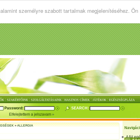
valamint személyre szabott tartalmak megjelenítéséhez. Ön
:
:
:
:
:
ŐK
SZAKÉRTŐINK
SZOLGÁLTATÁSAINK
HASZNOS CÍMEK
JÁTÉKOK
EGÉSZSÉGPLÁZA
Password:
SEARCH:
Elfelejtettem a jelszavam
EGSÉGEK
»
ALLERGIA
Navigác
A fül e