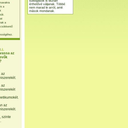
suttogások is tisztán
rsavakra
érthetővé váljanak. Többé
és a
nem marad le arról, amit
mások mondanak.
k
sát.
ai
nak a
 csökkentő
ességéhez.
LL
lvassa az
evők
?
, az
miszerekét.
, az
miszerekét
etikumokét.
án az
miszerekét.
 szinte
.