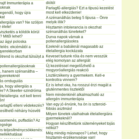
diótól
rajt! Immunterápia a
soknak
Parlagfű-allergiás? Ezt a típusú kezelést
most kell elkezdenie!
elegendő, hogy újra
kat
A szénanáthás beteg 5 típusa – Önre
melyik illik?
llergiája van? Ne szóljon
z élete!
Hisztamin intolerancia is okozhat
szénanáthás tüneteket?
 viszketés a köldök körül
? Mitől lehet?
Durva napok várnak a
pollenallergiásokra
: az ágyi poloska
Ezeknél a babáknál magasabb az
telés: ekcémától a
ételallergia kockázata
gyerekkorban
Keveset tudunk róla és nem vesszük
trend is okozhat túlsúlyt a
elég komolyan az allergiát
Új kezeléssel megelőzhető a
 pollenallergiásoknak
mogyoróallergiás reakció
, hanem szénanátha –
Lisztérzékeny a gyermekem. Kell-e
 gyerekeknél
kontrollra vinnem?
iás orrdugulás
Ez is lehet oka, ha rosszul érzi magát a
a, hogy allergiás a
gluténmentes lisztektől
re? A Skeeter-szindróma
Nem mindenkinél alkalmazható az
elallergia: ezt kell tenni
allergén immunterápia
én!
Van egy jó érvünk, ha ön is szteroid-
 parlagfű elleni védekezés?
fóbiás asztmás!
esíthető néhány húsvéti
Milyen tünetek utalhatnak ételallergiára
gyermekeknél?
hasmenés, puffadás? Az
Hogyan készíthetünk süteményeket tojás
tegsége
nélkül?
és teljesítménycsökkenés:
Még mindig másnapos? Lehet, hogy
mellékhatásai
hisztamin-érzékenysége van!