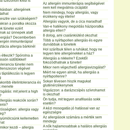
ia szezonon kívül is
Az allergén immunterápia segítségével
nem kell megválnia cicájától
akásban: allergének
Nem mindegy, hogy allergiás, vagy
talhat
érzékeny egy ételre!
atesztre van szükségem?
Allergiás vagyok, de a cica maradhat!
gyakran a poratka okozza
Van-e hatékony megoldás háziporatka
k tünetei ezért
allergia ellen?
nak az ünnepek alatt
8 dolog, ami csalánkiütést okozhat
allergiás? Decemberben
Több a nyírfapollen allergiás és egyre
lergén immunterápia!
durvábbak a tüneteik
tácia allergia bárkinél
Hol szárítsuk télen a ruhákat, hogy ne
legyen tele allergénekkel a ház?
 étkezik? Spórolna a
Allergiás a nikkelre? Ezektől
üssön sütőtökkel!
fokozódhatnak a tünetei!
tolerancia tünetei nem
Mikor nem végezhető allergiavizsgálat?
llenszezon végével
Miért ne egyen almát, ha allergiás a
 táplálkozás is legyen
nyírfapollenre?
g
Sokan tévesen hiszik magukat
koribb ételintolerancia és
gluténérzékenynek
k menete
Vigyázzon: a darázscsípés szívrohamot
zsgálás: mit jelent a high
is okozhat!
?
Ön tudja, mit tegyen anafilaxiás sokk
allergiás reakciók során?
esetén?
axia?
A kézi mosogatás jó hatással van az
össégben: allergia vagy
egészségre
teg?
Az allergiások számára a mérték sem
gyümölcsünk kellemetlen
mindegy
hat
A nők hajlamosabbak a halálos allergiás
ikor kezdi – allergia