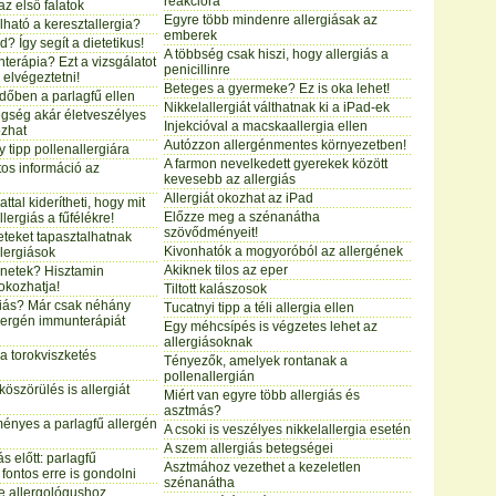
reakcióra
z első falatok
Egyre több mindenre allergiásak az
ható a keresztallergia?
emberek
d? Így segít a dietetikus!
A többség csak hiszi, hogy allergiás a
terápia? Ezt a vizsgálatot
penicillinre
 elvégeztetni!
Beteges a gyermeke? Ez is oka lehet!
dőben a parlagfű ellen
Nikkelallergiát válthatnak ki a iPad-ek
tegség akár életveszélyes
Injekcióval a macskaallergia ellen
ozhat
Autózzon allergénmentes környezetben!
 tipp pollenallergiára
A farmon nevelkedett gyerekek között
tos információ az
kevesebb az allergiás
Allergiát okozhat az iPad
ttal kiderítheti, hogy mit
Előzze meg a szénanátha
lergiás a fűfélékre!
szövődményeit!
teket tapasztalhatnak
Kivonhatók a mogyoróból az allergének
llergiások
Akiknek tilos az eper
ünetek? Hisztamin
 okozhatja!
Tiltott kalászosok
giás? Már csak néhány
Tucatnyi tipp a téli allergia ellen
lergén immunterápiát
Egy méhcsípés is végzetes lehet az
allergiásoknak
 a torokviszketés
Tényezők, amelyek rontanak a
pollenallergián
köszörülés is allergiát
Miért van egyre több allergiás és
asztmás?
ményes a parlagfű allergén
A csoki is veszélyes nikkelallergia esetén
A szem allergiás betegségei
s előtt: parlagfű
Asztmához vezethet a kezeletlen
fontos erre is gondolni
szénanátha
je allergológushoz