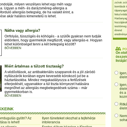
zsírok zsí
ondolják, milyen veszélyes lehet egy méh vagy
bomlását 
a. Ugyan a méh- és darázsméreg-allergia a
tápanyago
forduló allergiás betegség, de ha valakit érint, a
felszívódá
pése akár halálos kimenetelű is lehet.
Hatóanyag
hozzájárul
testtömeg
Nátha vagy allergia?
étrend
eredmény
Orrfolyás, tüsszögés és köhögés - a szülők gyakran nem tudják
eldönteni, hogy gyermekük megfázott, vagy allergiás-e. Hogyan
lehet különbséget tenni a két betegség között?
BŐVEBBEN
PO
Ön elo
összet
listáját
Miért ártalmas a túlzott tisztaság?
A védőoltások, az antibakteriális szappanok és a jól záródó
Igen
nyílászárók korában egyre kevesebb kórokozó jut be a
élel
háztartásokba. Mindez megakadályozza a fertőzések
elterjedését, ugyanakkor a túl tiszta környezet hatására
Igen
megnőhet az allergiás megbetegedések száma – már
élel
gyermekkorban is.
és a
BŐVEBBEN
kozm
Ritk
élel
KKEINK
Nem,
orrdugulás gyötri? Az
Ilyen tüneteket okozhat a tejfehérje
soha
ása is lehet!
intolerancia