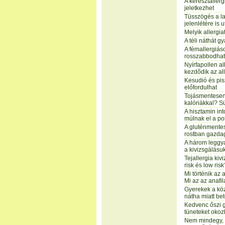
A keresztallerg
jeletkezhet
Tüsszögés a l
jelenlétére is u
Melyik allergi
A téli náthát 
A fémallergiáso
rosszabbodhat
Nyírfapollen 
kezdődik az al
Kesudió és pisz
előfordulhat
Tojásmentesen
kalóriákkal? S
A hisztamin in
múlnak el a po
A gluténmentes
rostban gazda
A három leggya
a kivizsgálásu
Tejallergia kivi
risk és low risk
Mi történik az 
Mi az az anafil
Gyerekek a köz
nátha miatt be
Kedvenc őszi 
tüneteket okoz
Nem mindegy, m