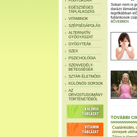
FOGYÓKÚRA
Sokan nem is g
EGÉSZSÉGES
darázs támadás
TÁPLÁLKOZÁS
legritkábban elő
fullánkosok csí
VITAMINOK
BŐVEBBEN
SZÉPSÉGÁPOLÁS
ALTERNATÍV
GYÓGYÁSZAT
GYÓGYTEÁK
SZEX
PSZICHOLÓGIA
SZENVEDÉLY-
BETEGSÉGEK
SZTÁR-ÉLETMÓDI
KÜLÖNÖS SORSOK
AZ
ORVOSTUDOMÁNY
TÖRTÉNETÉBŐL
TOVÁBBI CI
Csalánkiütés, 
ünnepek utóhat