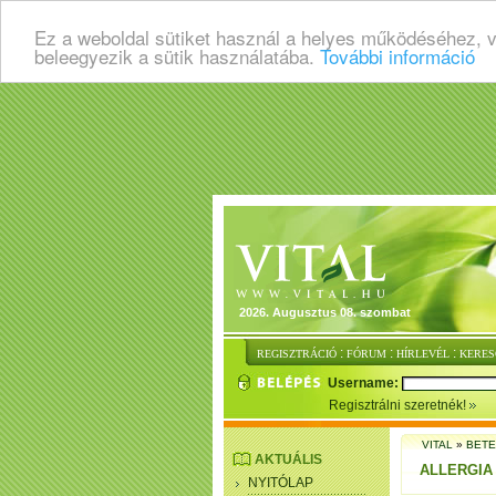
Ez a weboldal sütiket használ a helyes működéséhez, 
beleegyezik a sütik használatába.
További információ
2026. Augusztus 08. szombat
:
:
:
REGISZTRÁCIÓ
FÓRUM
HÍRLEVÉL
KERES
Username:
Regisztrálni szeretnék!
VITAL
»
BET
AKTUÁLIS
ALLERGIA
NYITÓLAP