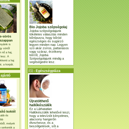
atunk
Bio Jojoba szépségolaj
Jojoba szépségolajunk
tökéletes választás minden
s-sörös
bőrtípusra, hogy bőröd
szappan
egészséges és sugárzó
legyen minden nap. Legyen
nyáink is
szó akár zsíros, pattanásos
gy sörtől
vagy száraz, érzékeny
 nő a haj,
bőrről, Jojoba
 lesz. A
Szépségolajunk mindig a
kkenti a haj
segítségedre lesz.
t, a korpát.
- Egészségpláza
ajánlatunk -
ajánló
Újratölthető
hallókészülék
Ez a Láthatatlan
ító koktél
Hallókészülék lehetővé teszi,
hogy a televíziót kényelmes,
osabb és
alacsony hangerőn
ebb
élvezhesse, és a
kből, melyek
beszélgetések, sőt a
 serkentik a