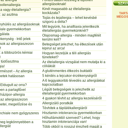
az allergia
Fontos dátum közeleg a fűpollen
allergiásoknak!
ollenallergia
Kinél magasabb az ételallergia
ia vagy ételallergia?
kockázata?
TART
: az asztma
MEGOS
Tojás és tejallergia – lehet kevésbé
szigorú a diéta?
nyhülés az allergiásoknak
Mit tegyünk, ha anafilaxia jelentkezik
iale gyermekkorban
ételallergiás gyermekünknél?
gálata
Olajosmag-allergia - minden magfélét
ékenység - Intő jelek
kerülni kell?
sok az allergiaszezon
Betegséget jelezhet, ha étkezések után
z
kipirul az arca!
: a többszörös kémiai
Hogyan kezeljük a téli allergiás
g
tüneteket?
a tüdőasztma
Az ételallergia vizsgálat nem mutatja ki a
cöliákiát
gia!
A gluténmentes étkezés buktatói
ermészet – Az allergia
5 kérdés a tejcukor-érzékenységről
ünetek hatásosan
A 6 leggyakoribb tévedés az allergiákkal
kapcsolatban
Eldugult az orra?
Légúti betegségek is jelezhetik az
en a parlagfűvel
ételallergiát gyermekkorban
 házipor-allergia
4 gyakori tévhit az allergia kezeléséről
az allergiaszezon
Allergizáló poratkák
ünetei, megelőzése és
Tévhitek a táplálékallergiáról
Hisztamin intolerancia gyermekkorban
nchiale nem gyógyszeres
Hőhullámoktól szenved? Lehet, hogy
hisztamin intoleranciája van!
 meg legkönnyebben a
lergiát
Több okból is rosszul érezheti magát a