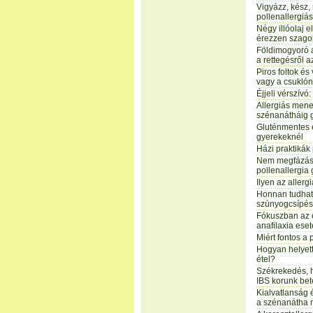
Vigyázz, kész, 
pollenallergiá
Négy illóolaj 
érezzen szago
Földimogyoró a
a rettegésről a
Piros foltok és
vagy a csuklón
Éjjeli vérszívó
Allergiás mene
szénanátháig 
Gluténmentes é
gyerekeknél
Házi praktikák
Nem megfázás
pollenallergia
Ilyen az allerg
Honnan tudhatj
szúnyogcsípés
Fókuszban az ét
anafilaxia eset
Miért fontos a
Hogyan helyett
étel?
Székrekedés, 
IBS korunk be
Kialvatlanság 
a szénanátha 