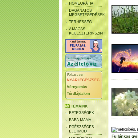
HOMEOPÁTIA
DAGANATOS
MEGBETEGEDÉSEK
TERHESSÉG
A MAGAS
KOLESZTERINSZINT
NYÁRI EGÉSZSÉG
Vérnyomás
Térdfájdalom
TÉMÁINK
BETEGSÉGEK
BABA-MAMA
EGÉSZSÉGES
ÉLETMÓD
Fullánkos gyi