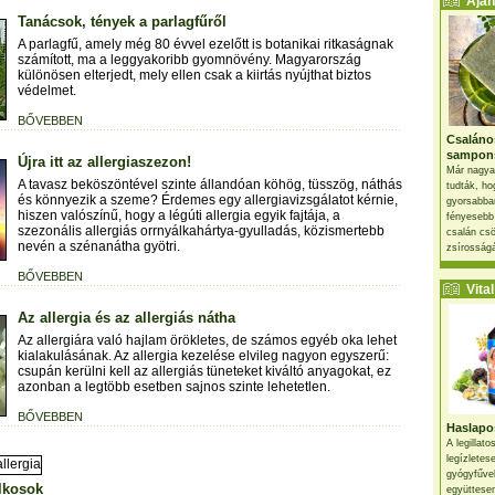
Ajánl
Tanácsok, tények a parlagfűről
A parlagfű, amely még 80 évvel ezelőtt is botanikai ritkaságnak
számított, ma a leggyakoribb gyomnövény. Magyarország
különösen elterjedt, mely ellen csak a kiirtás nyújthat biztos
védelmet.
BŐVEBBEN
Csaláno
sampon
Újra itt az allergiaszezon!
Már nagya
A tavasz beköszöntével szinte állandóan köhög, tüsszög, náthás
tudták, ho
és könnyezik a szeme? Érdemes egy allergiavizsgálatot kérnie,
gyorsabban
hiszen valószínű, hogy a légúti allergia egyik fajtája, a
fényesebb
szezonális allergiás orrnyálkahártya-gyulladás, közismertebb
csalán csö
nevén a szénanátha gyötri.
zsírosságá
BŐVEBBEN
Vital 
Az allergia és az allergiás nátha
Az allergiára való hajlam örökletes, de számos egyéb oka lehet
kialakulásának. Az allergia kezelése elvileg nagyon egyszerű:
csupán kerülni kell az allergiás tüneteket kiváltó anyagokat, ez
azonban a legtöbb esetben sajnos szinte lehetetlen.
BŐVEBBEN
Haslapos
A legillat
legízletes
gyógyfűve
lkosok
együttesen