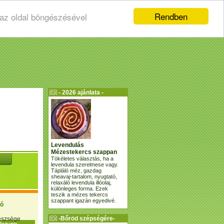
Rendben
 az oldal böngészésével
- 2026 ajánlata -
Levendulás
Mézestekercs szappan
Tökéletes választás, ha a
levendula szerelmese vagy.
Tápláló méz, gazdag
sheavaj-tartalom, nyugtató,
relaxáló levendula illóolaj,
különleges forma. Ezek
teszik a mézes tekercs
szappant igazán egyedivé.
ió
-Bőröd szépségére-
gészsége